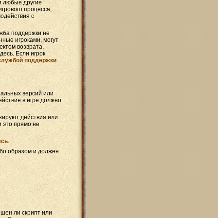
и любые другие
грового процесса,
одействия с
ужба поддержки не
нные игроками, могут
ектом возврата,
есь. Если игрок
службой поддержки
альных версий или
йствие в игре должно
зируют действия или
и это прямо не
есь
.
бо образом и должен
шен ли скрипт или