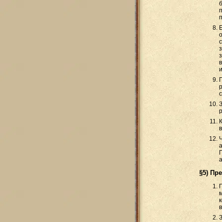
р
§5) Пр