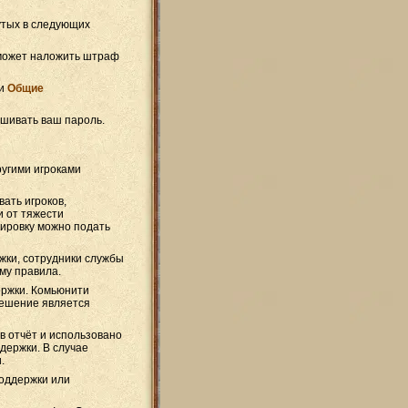
утых в следующих
 может наложить штраф
ши
Общие
шивать ваш пароль.
ругими игроками
ать игроков,
и от тяжести
ировку можно подать
жки, сотрудники службы
му правила.
ержки. Комьюнити
решение является
 в отчёт и использовано
ддержки. В случае
.
поддержки или