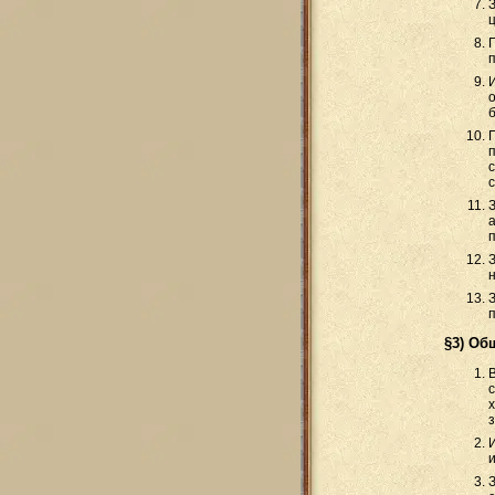
§3) Об