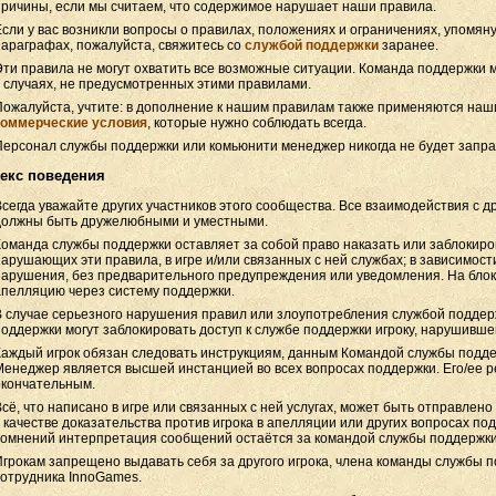
причины, если мы считаем, что содержимое нарушает наши правила.
Если у вас возникли вопросы о правилах, положениях и ограничениях, упомян
параграфах, пожалуйста, свяжитесь со
службой поддержки
заранее.
Эти правила не могут охватить все возможные ситуации. Команда поддержки
в случаях, не предусмотренных этими правилами.
Пожалуйста, учтите: в дополнение к нашим правилам также применяются на
коммерческие условия
, которые нужно соблюдать всегда.
Персонал службы поддержки или комьюнити менеджер никогда не будет запра
декс поведения
Всегда уважайте других участников этого сообщества. Все взаимодействия с д
должны быть дружелюбными и уместными.
Команда службы поддержки оставляет за собой право наказать или заблокиров
нарушающих эти правила, в игре и/или связанных с ней службах; в зависимост
нарушения, без предварительного предупреждения или уведомления. На блок
апелляцию через систему поддержки.
В случае серьезного нарушения правил или злоупотребления службой поддер
поддержки могут заблокировать доступ к службе поддержки игроку, нарушивше
Каждый игрок обязан следовать инструкциям, данным Командой службы подд
Менеджер является высшей инстанцией во всех вопросах поддержки. Его/ее 
окончательным.
Всё, что написано в игре или связанных с ней услугах, может быть отправлено
в качестве доказательства против игрока в апелляции или других вопросах по
сомнений интерпретация сообщений остаётся за командой службы поддержки
Игрокам запрещено выдавать себя за другого игрока, члена команды службы 
сотрудника InnoGames.