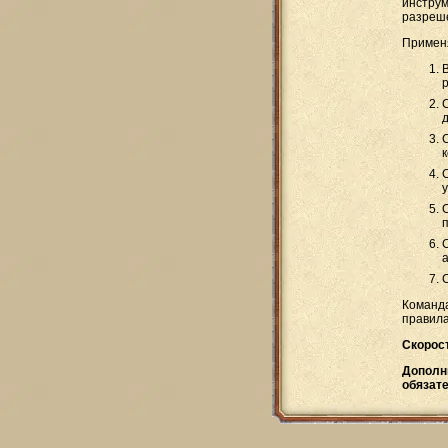
инструм
разреше
Примен
к
Команда
правил
Скорос
Дополн
обязате