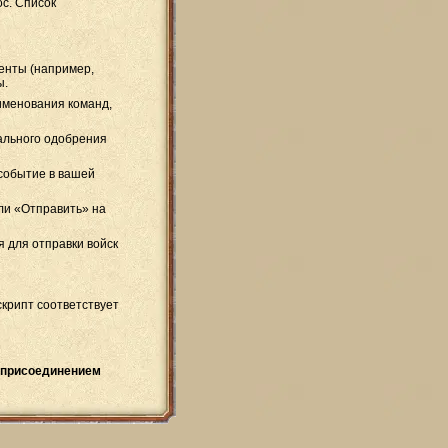
ос. Список
менты (например,
ы.
еименования команд,
ального одобрения
событие в вашей
ли «Отправить» на
я для отправки войск
крипт соответствует
 присоединением