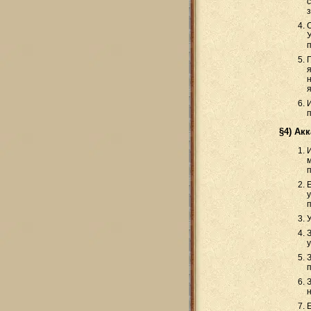
я
§4) Ак
Е