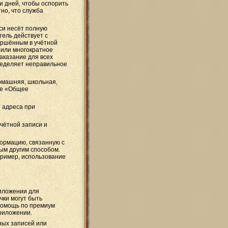
и дней, чтобы оспорить
но, что служба
си несёт полную
тель действует с
ершённым в учётной
 или многократное
аказание для всех
ределяет неправильное
домашняя, школьная,
еле «Общее
 адреса при
учётной записи и
ормацию, связанную с
ым другим способом.
пример, использование
риложении для
чки могут быть
помощь по премиум
риложении.
ных записей или