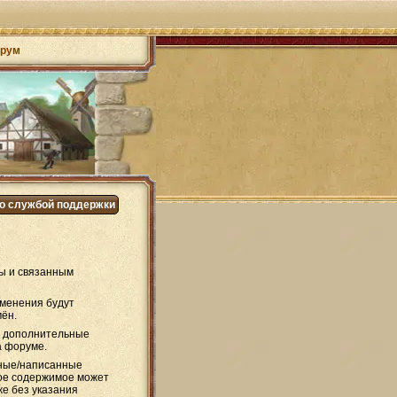
рум
со службой поддержки
ры и связанным
зменения будут
мён.
ся дополнительные
а форуме.
нные/написанные
кое содержимое может
е без указания