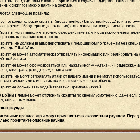
ент, вы всегда должны сначала обратиться в службу поддержки написав запр
нных скриптов можно найти на форуме.
яются следующие правила:
Все пользовательские скрипты (greasemonkey / tampermonkey / ...) или инстру
расширения / браузерные дополнения) с аналогичным поведением запрещен
Скрипты могут выполнять только одно действие за клик, за исключением пер
деревень или заголовков отчетов.
Скрипты не должны взаимодействовать с помощником по грабежам без специ
оманды Tribal Wars.
Скрипт не может автоматически отправлять информацию или реагировать на 
учётной записи.
Скрипт не может сфокусироваться или нажать кнопку «Атака», «Поддержка» и
площади/странице подтверждения атаки.
Скрипты не могут отправлять атаки от вашего имени и не могут использоватьс
автоматически или с меньшим количеством кликов, чем обычно.
Скрипт не должен взаимодействовать с Премиум биржей.
 Войны Племён может отклонить скрипты по своему усмотрению, даже если с
ам, описанным выше.
тные раунды
ительные правила игры могут применяться к скоростным раундам. Перед
льно прочитайте описание раунда.