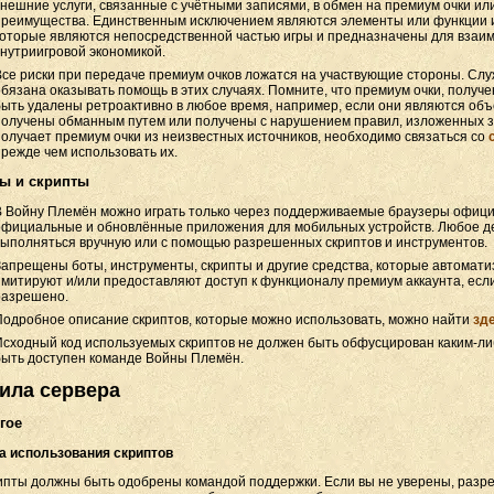
внешние услуги, связанные с учётными записями, в обмен на премиум очки ил
преимущества. Единственным исключением являются элементы или функции и
которые являются непосредственной частью игры и предназначены для взаим
внутриигровой экономикой.
Все риски при передаче премиум очков ложатся на участвующие стороны. Сл
обязана оказывать помощь в этих случаях. Помните, что премиум очки, получе
быть удалены ретроактивно в любое время, например, если они являются объ
получены обманным путем или получены с нарушением правил, изложенных зд
получает премиум очки из неизвестных источников, необходимо связаться со
прежде чем использовать их.
ты и скрипты
В Войну Племён можно играть только через поддерживаемые браузеры офици
официальные и обновлённые приложения для мобильных устройств. Любое де
выполняться вручную или с помощью разрешенных скриптов и инструментов.
Запрещены боты, инструменты, скрипты и другие средства, которые автомати
имитируют и/или предоставляют доступ к функционалу премиум аккаунта, есл
разрешено.
Подробное описание скриптов, которые можно использовать, можно найти
зд
Исходный код используемых скриптов не должен быть обфусцирован каким-ли
быть доступен команде Войны Племён.
ила сервера
угое
а использования скриптов
ипты должны быть одобрены командой поддержки. Если вы не уверены, разре