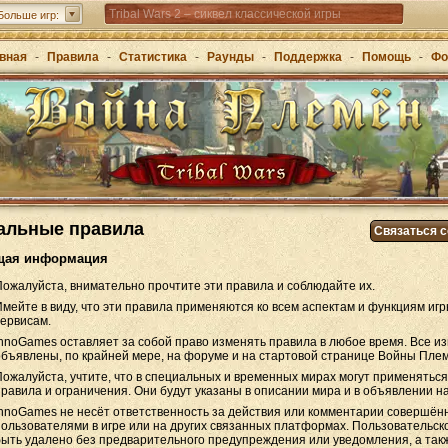
Tribal Wars 2 – сиквел классической игры
Больше игр:
Forge of Empires – стратегия через эпохи
вная
-
Правила
-
Статистика
-
Раунды
-
Поддержка
-
Помощь
-
Фо
Grepolis – постройте свою империю в Древней
Греции
альные правила
Связаться 
бщая информация
Пожалуйста, внимательно прочтите эти правила и соблюдайте их.
Имейте в виду, что эти правила применяются ко всем аспектам и функциям иг
сервисам.
InnoGames оставляет за собой право изменять правила в любое время. Все и
объявлены, по крайней мере, на форуме и на стартовой странице Войны Пле
Пожалуйста, учтите, что в специальных и временных мирах могут применять
правила и ограничения. Они будут указаны в описании мира и в объявлении н
InnoGames не несёт ответственность за действия или комментарии совершё
пользователями в игре или на других связанных платформах. Пользовательс
быть удалено без предварительного предупреждения или уведомления, а такж