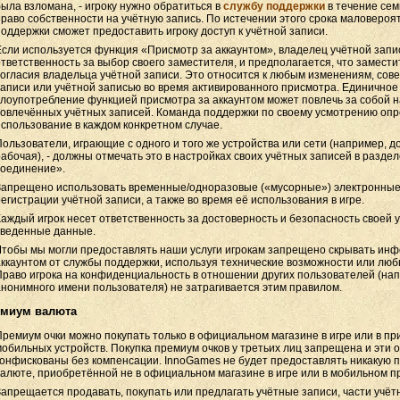
была взломана, - игроку нужно обратиться в
службу поддержки
в течение сем
право собственности на учётную запись. По истечении этого срока маловероят
поддержки сможет предоставить игроку доступ к учётной записи.
Если используется функция «Присмотр за аккаунтом», владелец учётной запи
ответственность за выбор своего заместителя, и предполагается, что замести
согласия владельца учётной записи. Это относится к любым изменениям, сов
записи или учётной записью во время активированного присмотра. Единичное
злоупотребление функцией присмотра за аккаунтом может повлечь за собой н
вовлечённых учётных записей. Команда поддержки по своему усмотрению оп
использование в каждом конкретном случае.
Пользователи, играющие с одного и того же устройства или сети (например, 
рабочая), - должны отмечать это в настройках своих учётных записей в разд
соединение».
Запрещено использовать временные/одноразовые («мусорные») электронные
егистрации учётной записи, а также во время её использования в игре.
Каждый игрок несет ответственность за достоверность и безопасность своей 
введенные данные.
Чтобы мы могли предоставлять наши услуги игрокам запрещено скрывать инф
аккаунтом от службы поддержки, используя технические возможности или люб
Право игрока на конфиденциальность в отношении других пользователей (на
анонимного имени пользователя) не затрагивается этим правилом.
емиум валюта
Премиум очки можно покупать только в официальном магазине в игре или в п
мобильных устройств. Покупка премиум очков у третьих лиц запрещена и эти о
конфискованы без компенсации. InnoGames не будет предоставлять никакую 
валюте, приобретённой не в официальном магазине в игре или в мобильном п
Запрещается продавать, покупать или предлагать учётные записи, части учёт