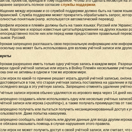
сайтов, проектов, брендов и тому подобное. Чтобы это сделать несмотря на э
заранее запросить полное согласие
службы поддержки
.
Общение между игроками и со службой поддержки должно быть на таком языке
Украинский. Служба поддержки может прекратить обрабатывать запрос, котор
полностью понятным (напр. используется автоматический перевод).
Профили игроков и племён должны быть на таких языках: Русский или Украинс
языке. Короткие и хорошо известные цитаты/предложения на других языках 
непосредственно после них или перед ними предоставлен правильный перево
зыков: Русский.
Игрокам запрещено разглашать свою персональную информацию или информа
поскольку она может быть использована для взлома учётной записи или други
каунты
Игрокам разрешено иметь только одну учётную запись в каждом мире. Разреше
мирах одной учётной записью или играть в Войну Племён несколькими учётным
пока они не активны в одном и том же игровом мире.
Если игрок по какой-то причине решает играть другой учётной записью, он/он
удостовериться в том, что старая учётная запись поставлена на удаление и п
последнего входа в эту учётную запись. Запрещено отменять удаление учётной
Учётные записи игроков обычно удаляются из игрового мира через 14 дней не
Запрещено создавать и/или использовать одну или несколько учётных записе
учётной записи или игрока («pushing»), а также получать преимущества от так
Запрещено получать или пытаться получить несанкционированный доступ к уч
пользователя. Даже попытка наказуема.
Запрещено сообщать свой пароль или другие данные для входа другим игрок
не обязана оказывать помощь в случае нарушения этого правила.
сли игрок не может получить доступ к своей учётной записи, или считает, что