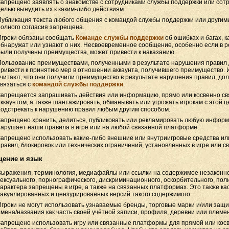
Запрещено заявлять о знакомстве с сотрудниками службы поддержки или сот
целью вынудить их к каким-либо действиям.
Публикация текста любого общения с командой службы поддержки или другими
полного согласия запрещена.
Игроки обязаны сообщать
Команде службы поддержки
об ошибках и багах, к
обнаружат или узнают о них. Несвоевременное сообщение, особенно если в р
были получены преимущества, может привести к наказанию.
Пользование преимуществами, полученными в результате нарушения правил 
привести к принятию мер в отношении аккаунта, получившего преимущество. 
считают, что они получили преимущество в результате нарушения правил, д
связаться с
командой службы поддержки
.
Запрещается запрашивать действия или информацию, прямо или косвенно св
аккаунтом, а также шантажировать, обманывать или угрожать игрокам с этой ц
подстрекать к нарушению правил любым другим способом.
Запрещено хранить, делиться, публиковать или рекламировать любую информ
нарушает наши правила в игре или на любой связанной платформе.
Запрещено использовать какие-либо внешние или внутриигровые средства ил
правил, блокировок или технических ограничений, установленных в игре или с
щение и язык
Выражения, терминология, медиафайлы или ссылки на содержимое незаконно
сексуального, порнографического, дискриминационного, оскорбительного, пол
характера запрещены в игре, а также на связанных платформах. Это также ка
завуалированных и цензурированных версий такого содержимого.
Игроки не могут использовать узнаваемые бренды, торговые марки и/или за
имена/названия как часть своей учётной записи, профиля, деревни или племе
Запрещено использовать игру или связанные платформы для прямой или кос