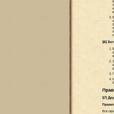
§6) Бо
Прав
§7) Др
Правил
Все скр