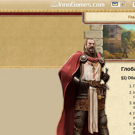
Гла
Глоб
§1) О