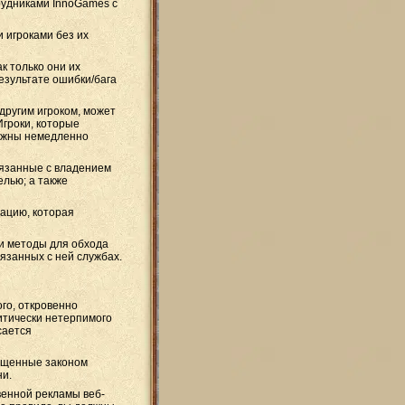
рудниками InnoGames с
 игроками без их
ак только они их
езультате ошибки/бага
другим игроком, может
Игроки, которые
олжны немедленно
язанные с владением
елью; а также
ацию, которая
и методы для обхода
вязанных с ней службах.
го, откровенно
итически нетерпимого
сается
щищенные законом
ни.
венной рекламы веб-