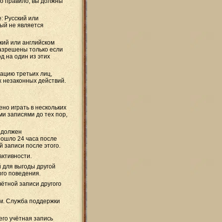
то правило, вы должны
: Русский или
ый не является
кий или английском
разрешены только если
д на один из этих
цию третьих лиц,
х незаконных действий.
но играть в нескольких
и записями до тех пор,
а должен
рошло 24 часа после
 записи после этого.
активности.
й для выгоды другой
ого поведения.
ётной записи другого
ам. Служба поддержки
 его учётная запись