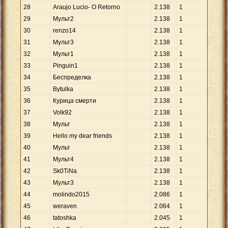
28
Araujo Lucio- O Retorno
2
.
138
1
29
Mульт2
2
.
138
1
30
renzo14
2
.
138
1
31
Мyльт3
2
.
138
1
32
Mульт1
2
.
138
1
33
Pinguin1
2
.
138
1
34
Беспределка
2
.
138
1
35
Bytulka
2
.
138
1
36
Курица смерти
2
.
138
1
37
Volk92
2
.
138
1
38
Мульт
2
.
138
1
39
Hello my dear friends
2
.
138
1
40
Mульт
2
.
138
1
41
Mульт4
2
.
138
1
42
Sk0TiNa
2
.
138
1
43
Mульт3
2
.
138
1
44
molindo2015
2
.
086
1
45
weraven
2
.
064
1
46
tatoshka
2
.
045
1