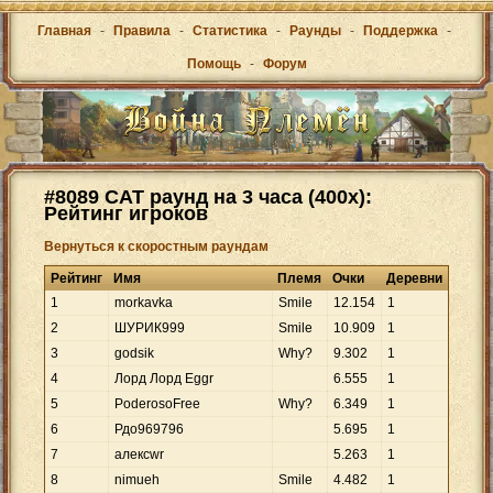
Главная
-
Правила
-
Статистика
-
Раунды
-
Поддержка
-
Помощь
-
Форум
#8089 САТ раунд на 3 часа (400х):
Рейтинг игроков
Вернуться к скоростным раундам
Рейтинг
Имя
Племя
Очки
Деревни
1
morkavka
Smile
12
.
154
1
2
ШУРИК999
Smile
10
.
909
1
3
godsik
Why?
9
.
302
1
4
Лорд Лорд Eggr
6
.
555
1
5
PoderosoFree
Why?
6
.
349
1
6
Рдо969796
5
.
695
1
7
алексwr
5
.
263
1
8
nimueh
Smile
4
.
482
1