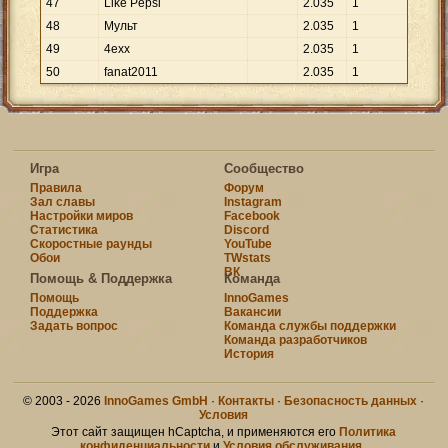
47
Like Pepsi
2
.
035
1
48
Мyльт
2
.
035
1
49
4exx
2
.
035
1
50
fanat2011
2
.
035
1
Игра
Сообщество
Правила
Форум
Зал славы
Instagram
Настройки миров
Facebook
Статистика
Discord
Скоростные раунды
YouTube
Обои
TWstats
ВК
Помощь & Поддержка
Команда
Помощь
InnoGames
Поддержка
Вакансии
Задать вопрос
Команда службы поддержки
Команда разработчиков
История
© 2003 - 2026
InnoGames GmbH
·
Контакты
·
Безопасность данных
·
Условия
Этот сайт защищен hCaptcha, и применяются его
Политика
конфиденциальности
и
Условия обслуживания
.