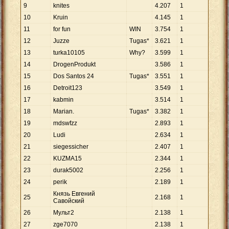
9
knites
4
.
207
1
10
Kruin
4
.
145
1
11
for fun
WIN
3
.
754
1
12
Juzze
Tugas*
3
.
621
1
13
turka10105
Why?
3
.
599
1
14
DrogenProdukt
3
.
586
1
15
Dos Santos 24
Tugas*
3
.
551
1
16
Detroit123
3
.
549
1
17
kabmin
3
.
514
1
18
Marian.
Tugas*
3
.
382
1
19
mdswfzz
2
.
893
1
20
Ludi
2
.
634
1
21
siegessicher
2
.
407
1
22
KUZMA15
2
.
344
1
23
durak5002
2
.
256
1
24
perik
2
.
189
1
Князь Евгений
25
2
.
168
1
Савойский
26
Мyльт2
2
.
138
1
27
zge7070
2
.
138
1