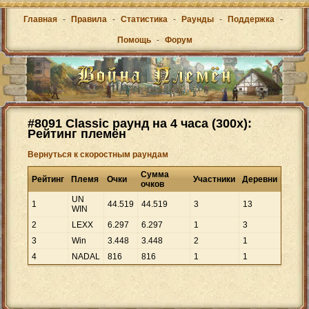
Главная
-
Правила
-
Статистика
-
Раунды
-
Поддержка
-
Помощь
-
Форум
#8091 Classic раунд на 4 часа (300x):
Рейтинг племён
Вернуться к скоростным раундам
Сумма
Рейтинг
Племя
Очки
Участники
Деревни
очков
UN
1
44
.
519
44
.
519
3
13
WIN
2
LEXX
6
.
297
6
.
297
1
3
3
Win
3
.
448
3
.
448
2
1
4
NADAL
816
816
1
1