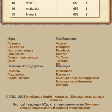
48
Volk92
653
1
49
morkavka
653
1
50
Мyльт1
653
1
Игра
Сообщество
Правила
Форум
Зал славы
Instagram
Настройки миров
Facebook
Статистика
Discord
Скоростные раунды
YouTube
Обои
TWstats
ВК
Помощь & Поддержка
Команда
Помощь
InnoGames
Поддержка
Вакансии
Задать вопрос
Команда службы поддержки
Команда разработчиков
История
© 2003 - 2026
InnoGames GmbH
·
Контакты
·
Безопасность данных
·
Условия
Этот сайт защищен hCaptcha, и применяются его
Политика
конфиденциальности
и
Условия обслуживания
.