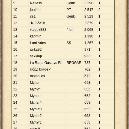
9
Retless
Geirk
3
.
390
1
10
joalino
PT
2
.
547
2
11
jrs1
Geirk
2
.
529
1
12
-KLASSIK-
...
2
.
279
1
13
valdez888
4fun
2
.
068
1
14
kabmin
1
.
390
1
15
Lord Artes
SS
1
.
267
1
16
jurka92
971
1
17
sexklop
933
1
18
La Rana Gustavo.Es
REGGAE
737
1
19
Лорд kiHgeP
702
1
20
maciel.es
672
1
21
Мульт
653
1
22
Мyльт
653
1
23
Mульт
653
1
24
Mульт4
653
1
25
Mульт3
653
1
26
Mульт2
653
1
27
Mульт1
653
1