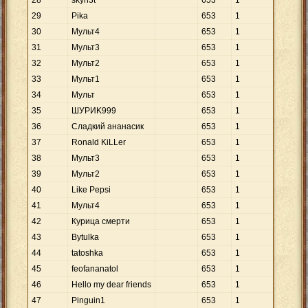
28
skyn3t
653
1
29
Pikа
653
1
30
Myльт4
653
1
31
Myльт3
653
1
32
Myльт2
653
1
33
Myльт1
653
1
34
Myльт
653
1
35
ШУРИK999
653
1
36
Слaдкий ананасик
653
1
37
Ronаld KiLLer
653
1
38
Мyльт3
653
1
39
Мyльт2
653
1
40
Like Pepsi
653
1
41
Мyльт4
653
1
42
Курица смерти
653
1
43
Bytulka
653
1
44
tatoshka
653
1
45
feofananatol
653
1
46
Hello my dear friends
653
1
47
Pinguin1
653
1