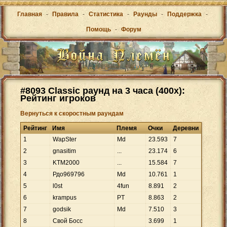
Главная
-
Правила
-
Статистика
-
Раунды
-
Поддержка
-
Помощь
-
Форум
#8093 Classic раунд на 3 часа (400x):
Рейтинг игроков
Вернуться к скоростным раундам
Рейтинг
Имя
Племя
Очки
Деревни
1
WapSter
Md
23
.
593
7
2
gnasitim
...
23
.
174
6
3
KTM2000
...
15
.
584
7
4
Рдо969796
Md
10
.
761
1
5
l0st
4fun
8
.
891
2
6
krampus
PT
8
.
863
2
7
godsik
Md
7
.
510
3
8
Свой Босс
3
.
699
1