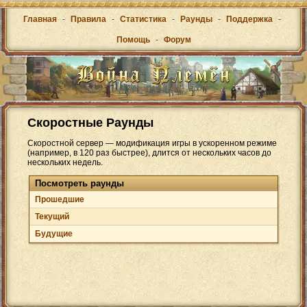
Главная
-
Правила
-
Статистика
-
Раунды
-
Поддержка
-
Помощь
-
Форум
Скоростные Раунды
Скоростной сервер — модификация игры в ускоренном режиме
(например, в 120 раз быстрее), длится от нескольких часов до
нескольких недель.
Посмотреть раунды
Прошедшие
Текущий
Будущие