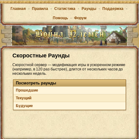
Главная
-
Правила
-
Статистика
-
Раунды
-
Поддержка
-
Помощь
-
Форум
Скоростные Раунды
Скоростной сервер — модификация игры в ускоренном режиме
(например, в 120 раз быстрее), длится от нескольких часов до
нескольких недель.
Посмотреть раунды
Прошедшие
Текущий
Будущие