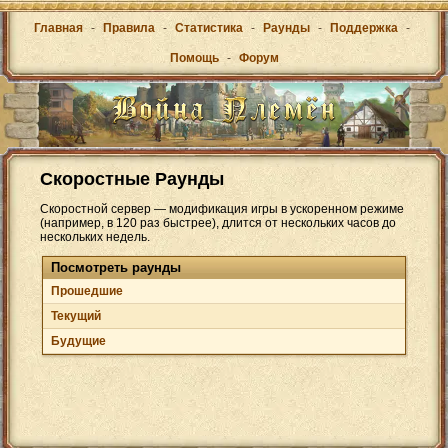
Главная
-
Правила
-
Статистика
-
Раунды
-
Поддержка
-
Помощь
-
Форум
Скоростные Раунды
Скоростной сервер — модификация игры в ускоренном режиме
(например, в 120 раз быстрее), длится от нескольких часов до
нескольких недель.
Посмотреть раунды
Прошедшие
Текущий
Будущие