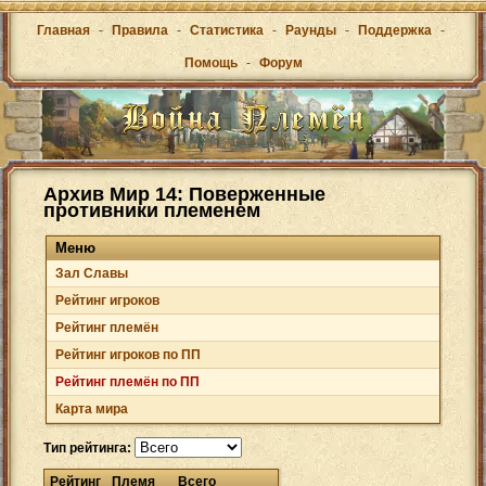
Главная
-
Правила
-
Статистика
-
Раунды
-
Поддержка
-
Помощь
-
Форум
Архив Мир 14: Поверженные
противники племенем
Меню
Зал Cлавы
Рейтинг игроков
Рейтинг племён
Рейтинг игроков по ПП
Рейтинг племён по ПП
Карта мира
Тип рейтинга:
Рейтинг
Племя
Всего