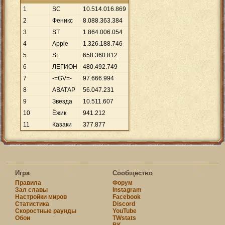
1
SC
10
.
514
.
016
.
869
2
Феникс
8
.
088
.
363
.
384
3
ST
1
.
864
.
006
.
054
4
Apple
1
.
326
.
188
.
746
5
SL
658
.
360
.
812
6
ЛEГИOН
480
.
492
.
749
7
-=GV=-
97
.
666
.
994
8
АВАТАР
56
.
047
.
231
9
Звезда
10
.
511
.
607
10
Ёжик
941
.
212
11
Казаки
377
.
877
Игра
Сообщество
Правила
Форум
Зал славы
Instagram
Настройки миров
Facebook
Статистика
Discord
Скоростные раунды
YouTube
Обои
TWstats