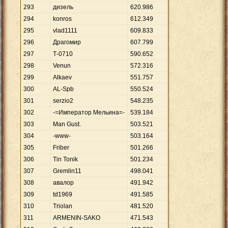
293
дизель
620
.
986
294
konros
612
.
349
295
vlad1111
609
.
833
296
Драгомир
607
.
799
297
Т-0710
590
.
652
298
Venun
572
.
316
299
Alkaev
551
.
757
300
AL-Spb
550
.
524
301
serzio2
548
.
235
302
-=Император Мельина=-
539
.
184
303
Man Gust.
503
.
521
304
-www-
503
.
164
305
Friber
501
.
266
306
Tin Tonik
501
.
234
307
Gremlin11
498
.
041
308
авалор
491
.
942
309
td1969
491
.
585
310
Triolan
481
.
520
311
ARMENIN-SAKO
471
.
543