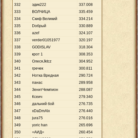
332
эдик222
337
.
008
333
BOЛЧИЦА
335
.
459
334
Скиф Великий
334
.
214
335
Dобрый
330
.
889
336
azef
324
.
107
337
verder01051977
320
.
197
338
GODISLAV
318
.
304
339
крот 1
308
.
353
340
ОлесяJktcz
304
.
952
341
гречек
300
.
811
342
Нотка Вредная
290
.
724
343
панас
289
.
958
344
ЗенитЧемпион
288
.
087
345
Ксеич
279
.
340
346
дальний бой
276
.
735
347
xDaDmAlx
276
.
440
348
jura75
276
.
016
349
yoric han
265
.
696
350
=АИД=
260
.
454