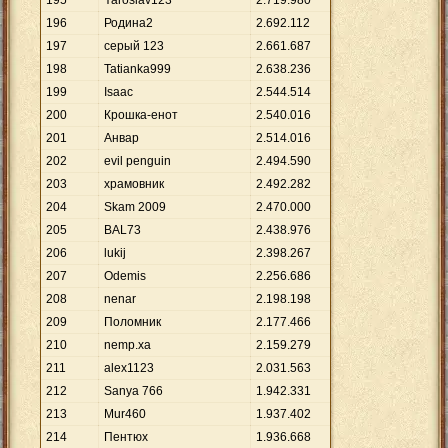
195
Yaroslav123
2
.
719
.
980
196
Родина2
2
.
692
.
112
197
серый 123
2
.
661
.
687
198
Tatianka999
2
.
638
.
236
199
Isaac
2
.
544
.
514
200
Крошка-енот
2
.
540
.
016
201
Aнвар
2
.
514
.
016
202
evil penguin
2
.
494
.
590
203
храмовник
2
.
492
.
282
204
Skam 2009
2
.
470
.
000
205
BAL73
2
.
438
.
976
206
lukij
2
.
398
.
267
207
Odemis
2
.
256
.
686
208
nenar
2
.
198
.
198
209
Поломник
2
.
177
.
466
210
nemp.xa
2
.
159
.
279
211
alex1123
2
.
031
.
563
212
Sanya 766
1
.
942
.
331
213
Mur460
1
.
937
.
402
214
Пентюх
1
.
936
.
668