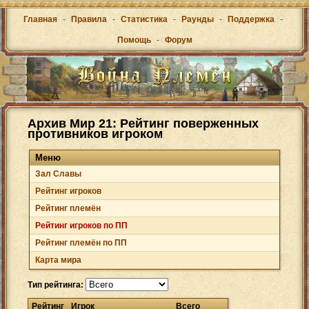
Главная
-
Правила
-
Статистика
-
Раунды
-
Поддержка
-
Помощь
-
Форум
Архив Мир 21: Рейтинг поверженных
противников игроком
Меню
Зал Cлавы
Рейтинг игроков
Рейтинг племён
Рейтинг игроков по ПП
Рейтинг племён по ПП
Карта мира
Тип рейтинга:
Рейтинг
Игрок
Всего