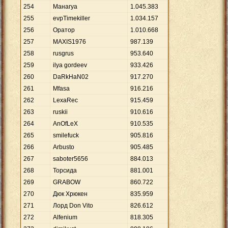
254
Манагуа
1
.
045
.
383
255
evpTimekiller
1
.
034
.
157
256
Оратoр
1
.
010
.
668
257
MAXIS1976
987
.
139
258
rusgrus
953
.
640
259
ilya gordeev
933
.
426
260
DaRkHaN02
917
.
270
261
Mfasa
916
.
216
262
LexaRec
915
.
459
263
ruskii
910
.
616
264
AnOfLeX
910
.
535
265
smilefuck
905
.
816
266
Arbusto
905
.
485
267
saboter5656
884
.
013
268
Торсида
881
.
001
269
GRABOW
860
.
722
270
Дюк Хрюкен
835
.
959
271
Лорд Don Vito
826
.
612
272
Alfenium
818
.
305