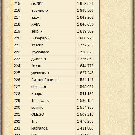
215
sis2011
1
.
913
.
526
216
Бурмистр
1
.
895
.
506
217
s.p.v.
1
.
849
.
202
218
ХАМ.
1
.
846
.
030
219
serb_k
1
.
839
.
369
220
Suhopar72
1
.
800
.
921
221
атасик
1
.
772
.
233
222
Mywarface
1
.
728
.
671
223
Джиксер
1
.
726
.
850
224
flex.ru
1
.
644
.
778
225
учепячкин
1
.
627
.
245
226
Виктор Еремеев
1
.
584
.
146
227
dblooder
1
.
565
.
626
228
Koego
1
.
541
.
185
229
Tribalwars
1
.
530
.
151
230
serjinio
1
.
514
.
355
231
OLEGO
1
.
508
.
217
232
Tric
1
.
476
.
238
233
kapitanda
1
.
431
.
803