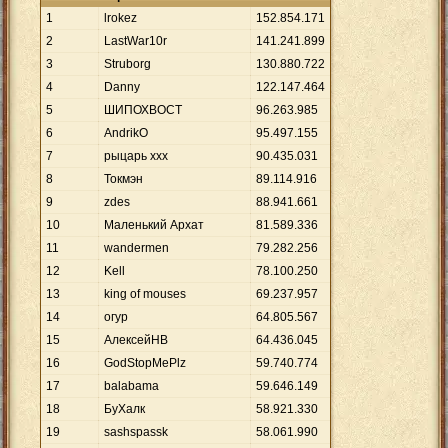
1
lrokez
152
.
854
.
171
2
LastWar10r
141
.
241
.
899
3
Struborg
130
.
880
.
722
4
Danny
122
.
147
.
464
5
ШИПОХВОСT
96
.
263
.
985
6
AndrikO
95
.
497
.
155
7
рыцарь ххх
90
.
435
.
031
8
Токмэн
89
.
114
.
916
9
zdes
88
.
941
.
661
10
Маленький Архат
81
.
589
.
336
11
wandermen
79
.
282
.
256
12
Kell
78
.
100
.
250
13
king of mouses
69
.
237
.
957
14
огур
64
.
805
.
567
15
АлексейНВ
64
.
436
.
045
16
GodStopMePlz
59
.
740
.
774
17
balabama
59
.
646
.
149
18
БуХалк
58
.
921
.
330
19
sashspassk
58
.
061
.
990