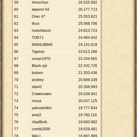
59
AmonXan
26
.
525
.
692
60
кирилл 04
26
.
177
.
713
61
Олег 47
25
.
353
.
821
62
IIcux
25
.
068
.
706
63
realvirtuozz
24
.
623
.
723
64
TOD71
24
.
484
.
642
65
666NUB666
24
.
141
.
618
66
Tigeran
23
.
613
.
286
67
vovan1970
23
.
244
.
565
68
Black-zpl
22
.
432
.
726
69
buleev
21
.
203
.
436
70
anykey
20
.
689
.
339
71
sita42
20
.
306
.
993
72
Cеменович
20
.
038
.
941
73
nrusa
20
.
037
.
125
74
yakovbelkin
19
.
777
.
834
75
amd2
19
.
760
.
116
76
VladBork
19
.
660
.
882
77
comik2009
19
.
629
.
481
78
MALL
18
.
991
.
889