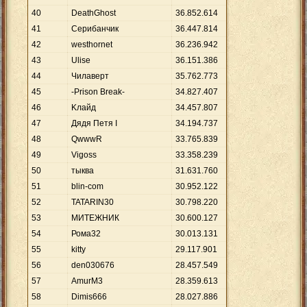
40
DeathGhost
36
.
852
.
614
41
Серибанчик
36
.
447
.
814
42
westhornet
36
.
236
.
942
43
Ulise
36
.
151
.
386
44
Чилаверт
35
.
762
.
773
45
-Prison Break-
34
.
827
.
407
46
Kлайд
34
.
457
.
807
47
Дядя Петя I
34
.
194
.
737
48
QwwwR
33
.
765
.
839
49
Vigoss
33
.
358
.
239
50
тыква
31
.
631
.
760
51
blin-com
30
.
952
.
122
52
TATARIN30
30
.
798
.
220
53
МИТЕЖНИК
30
.
600
.
127
54
Рома32
30
.
013
.
131
55
kitty
29
.
117
.
901
56
den030676
28
.
457
.
549
57
AmurM3
28
.
359
.
613
58
Dimis666
28
.
027
.
886