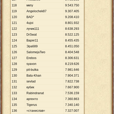
118
мкпу
9
.
543
.
750
119
Angelochek87
9
.
307
.
405
120
BAD*
9
.
208
.
410
121
4ujoi
8
.
801
.
932
122
лучик111
8
.
638
.
293
123
DrSwat
8
.
522
.
125
124
Варяг11
8
.
455
.
435
125
Эра689
8
.
451
.
050
126
SalomejaTwo
8
.
404
.
548
127
Erebos
8
.
306
.
631
128
syavon
8
.
219
.
626
129
pit-bulka
7
.
981
.
646
130
Batu-Khan
7
.
904
.
371
131
sevlad
7
.
822
.
738
132
кубик
7
.
667
.
900
133
Rabindranat
7
.
536
.
159
134
аргенто
7
.
360
.
863
135
Tigerus
7
.
340
.
140
136
=станислав=
7
.
327
.
007