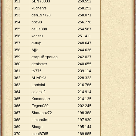
351
SENY3333
259
.
552
352
kuchervs
258
.
252
353
den197728
258
.
071
354
bbc98
256
.
778
355
саша888
254
.
567
356
konetu
251
.
411
357
сынф
248
.
647
358
Ajjk
244
.
636
359
старый тренер
242
.
027
360
denismer
240
.
655
361
ttv775
239
.
114
362
АНАРКИ
228
.
323
363
Lordvini
216
.
786
364
colorsit2
214
.
914
365
Komandorr
214
.
135
366
Evgen080
202
.
245
367
Sharapov72
198
.
388
368
Limon4ick
197
.
930
369
Shago
195
.
144
370
meat8765
189
.
885