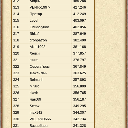
312
Serjio7
469
.
288
313
VENIK-1997-
427
.
246
314
Претор
412
.
249
315
Level
403
.
097
316
Chudo-yudo
402
.
056
317
Shkaf
387
.
649
318
dronpatron
382
.
490
319
Akim1998
381
.
168
320
Хелси
377
.
857
321
sturm
376
.
797
322
СерегаГром
367
.
849
323
Жахливчик
363
.
625
324
Selmaril
357
.
893
325
Mitaro
356
.
809
326
klavir
356
.
765
327
макс69
356
.
187
328
Screw
349
.
295
329
max142
344
.
307
330
WOLAND666
342
.
734
331
Базарбаев
341
.
328