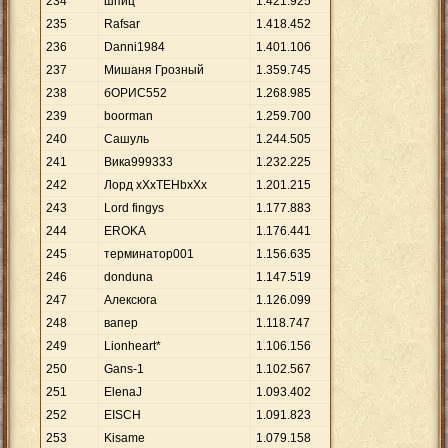
234
шпиц
1
.
421
.
925
235
Rafsar
1
.
418
.
452
236
Danni1984
1
.
401
.
106
237
Мишаня Грозный
1
.
359
.
745
238
бОРИС552
1
.
268
.
985
239
boorman
1
.
259
.
700
240
Сашуль
1
.
244
.
505
241
Вика999333
1
.
232
.
225
242
Лорд xXxTEHbxXx
1
.
201
.
215
243
Lord fingys
1
.
177
.
883
244
EROKA
1
.
176
.
441
245
терминатор001
1
.
156
.
635
246
donduna
1
.
147
.
519
247
Алексюга
1
.
126
.
099
248
вапер
1
.
118
.
747
249
Lionheart*
1
.
106
.
156
250
Gans-1
1
.
102
.
567
251
ElenaJ
1
.
093
.
402
252
EISCH
1
.
091
.
823
253
Kisame
1
.
079
.
158