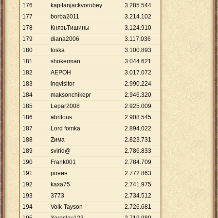
176
kapitanjackvorobey
3
.
285
.
544
177
borba2011
3
.
214
.
102
178
КнязьTишины
3
.
124
.
910
179
diana2006
3
.
117
.
036
180
toskа
3
.
100
.
893
181
shokerman
3
.
044
.
621
182
AEPOH
3
.
017
.
072
183
inqvisitor
2
.
990
.
224
184
maksonchikepr
2
.
946
.
320
185
Lepar2008
2
.
925
.
009
186
abritous
2
.
908
.
545
187
Lord fomka
2
.
894
.
022
188
Zима
2
.
823
.
731
189
svirid@
2
.
786
.
833
190
Frank001
2
.
784
.
709
191
ронин
2
.
772
.
863
192
kaxa75
2
.
741
.
975
193
3773
2
.
734
.
512
194
Volk-Tayson
2
.
726
.
681