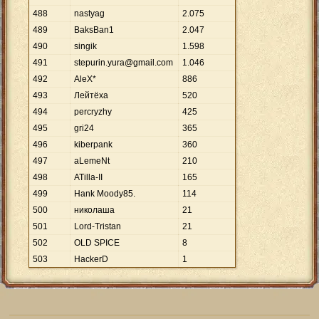
488
nastyag
2
.
075
489
BaksBan1
2
.
047
490
singik
1
.
598
491
stepurin.yura@gmail.com
1
.
046
492
AleX*
886
493
Лейтёха
520
494
percryzhy
425
495
gri24
365
496
kiberpank
360
497
aLemeNt
210
498
ATilla-II
165
499
Hank Moody85.
114
500
николаша
21
501
Lord-Tristan
21
502
OLD SPICE
8
503
HackerD
1