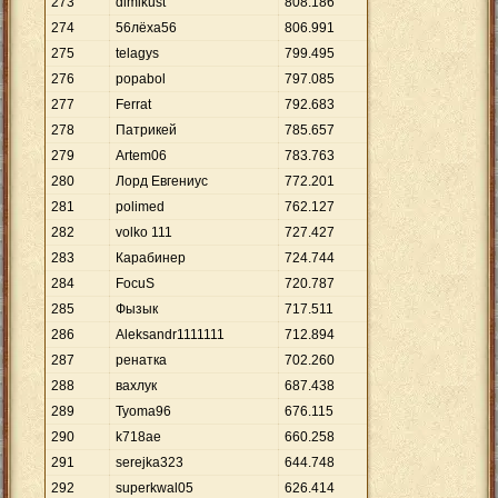
273
dimikust
808
.
186
274
56лёха56
806
.
991
275
telagys
799
.
495
276
popabol
797
.
085
277
Ferrat
792
.
683
278
Патрикей
785
.
657
279
Artem06
783
.
763
280
Лорд Евгениус
772
.
201
281
polimed
762
.
127
282
volko 111
727
.
427
283
Карабинер
724
.
744
284
FoсuS
720
.
787
285
Фызык
717
.
511
286
Aleksandr1111111
712
.
894
287
ренатка
702
.
260
288
вахлук
687
.
438
289
Tyoma96
676
.
115
290
k718ae
660
.
258
291
serejka323
644
.
748
292
superkwal05
626
.
414