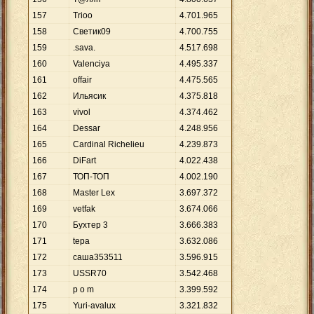
157
Trioo
4
.
701
.
965
158
Светик09
4
.
700
.
755
159
.sava.
4
.
517
.
698
160
Valenciya
4
.
495
.
337
161
offair
4
.
475
.
565
162
Ильясик
4
.
375
.
818
163
vivol
4
.
374
.
462
164
Dessar
4
.
248
.
956
165
Cardinal Richelieu
4
.
239
.
873
166
DiFart
4
.
022
.
438
167
ТОП-ТОП
4
.
002
.
190
168
Master Lex
3
.
697
.
372
169
vetfak
3
.
674
.
066
170
Бухтер 3
3
.
666
.
383
171
tepa
3
.
632
.
086
172
саша353511
3
.
596
.
915
173
USSR70
3
.
542
.
468
174
p o m
3
.
399
.
592
175
Yuri-avalux
3
.
321
.
832