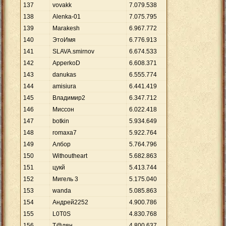
137
vovakk
7
.
079
.
538
138
Alenka-01
7
.
075
.
795
139
Marakesh
6
.
967
.
772
140
ЭтоИмя
6
.
776
.
913
141
SLAVA.smirnov
6
.
674
.
533
142
ApperkoD
6
.
608
.
371
143
danukas
6
.
555
.
774
144
amisiura
6
.
441
.
419
145
Владимир2
6
.
347
.
712
146
Миссон
6
.
022
.
418
147
botkin
5
.
934
.
649
148
romaxa7
5
.
922
.
764
149
Албор
5
.
764
.
796
150
Withoutheart
5
.
682
.
863
151
цукй
5
.
413
.
744
152
Мигель 3
5
.
175
.
040
153
wanda
5
.
085
.
863
154
Андрей2252
4
.
900
.
786
155
L0T0S
4
.
830
.
768
156
Т@лян
4
.
800
.
637