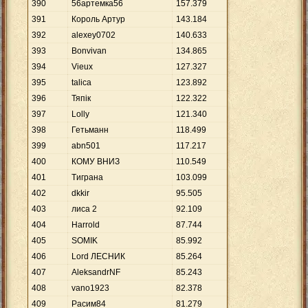
390
56артемка56
157
.
379
391
Король Артyр
143
.
184
392
alexey0702
140
.
633
393
Bonvivan
134
.
865
394
Vieux
127
.
327
395
talica
123
.
892
396
Тяпік
122
.
322
397
Lоlly
121
.
340
398
Гетьманн
118
.
499
399
abn501
117
.
217
400
КОМУ ВНИЗ
110
.
549
401
Tиграна
103
.
099
402
dkkir
95
.
505
403
лиса 2
92
.
109
404
Harrold
87
.
744
405
SOMIK
85
.
992
406
Lord ЛЕСНИК
85
.
264
407
AleksandrNF
85
.
243
408
vano1923
82
.
378
409
Расим84
81
.
279