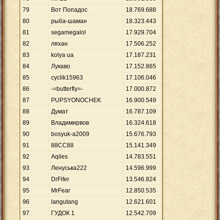
79
Вот Попадос
18
.
769
.
688
80
рыба-шаман
18
.
323
.
443
81
segamegalol
17
.
929
.
704
82
ляхан
17
.
506
.
252
83
kolya ua
17
.
187
.
231
84
Лукаво
17
.
152
.
865
85
cyclik15963
17
.
106
.
046
86
-=butterfly=-
17
.
000
.
872
87
PUPSYONOCHEK
16
.
900
.
549
88
Думат
16
.
787
.
109
89
Владимирвов
16
.
324
.
618
90
bosyuk-a2009
15
.
676
.
793
91
88СС88
15
.
141
.
349
92
Aqiles
14
.
783
.
551
93
Ленуська222
14
.
596
.
999
94
DrFifer
13
.
546
.
824
95
MrFear
12
.
850
.
535
96
langutang
12
.
621
.
601
97
ГУДОК 1
12
.
542
.
709