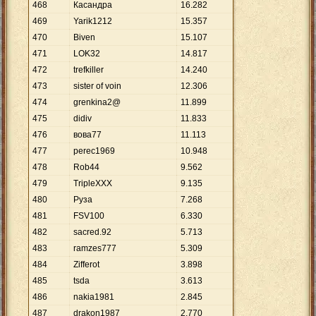
468
Касандра
16
.
282
469
Yarik1212
15
.
357
470
Biven
15
.
107
471
LOK32
14
.
817
472
trefkiller
14
.
240
473
sister of voin
12
.
306
474
grenkina2@
11
.
899
475
didiv
11
.
833
476
вова77
11
.
113
477
perec1969
10
.
948
478
Rob44
9
.
562
479
TripleXXX
9
.
135
480
Руза
7
.
268
481
FSV100
6
.
330
482
sacred.92
5
.
713
483
ramzes777
5
.
309
484
Zifferot
3
.
898
485
tsda
3
.
613
486
nakia1981
2
.
845
487
drakon1987
2
.
770