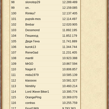
98
slonotop29
12
.
289
.
489
99
on..
12
.
159
.
085
100
Rimka7
12
.
137
.
405
101
pupsik-mos
12
.
114
.
497
102
Brebar
12
.
020
.
905
103
Dessmond
11
.
892
.
195
104
Пешиход
11
.
852
.
179
105
Дядя Гена
11
.
741
.
889
106
kurok13
11
.
344
.
744
107
ReneGad
11
.
231
.
405
108
mantil
10
.
923
.
388
109
MrGО
10
.
867
.
594
110
Nagel II
10
.
806
.
857
111
mida1979
10
.
585
.
139
112
klassxxx
10
.
581
.
327
113
NimitAy
10
.
460
.
214
114
Lord Женя Biker1
10
.
395
.
774
115
OrangеPing
10
.
369
.
070
116
contras
10
.
255
.
759
117
Frost1969
9
.
793
.
363