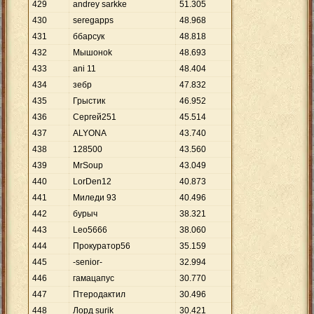
429
andrey sarkke
51
.
305
430
seregapps
48
.
968
431
ббарсук
48
.
818
432
Мышоноk
48
.
693
433
ani 11
48
.
404
434
зебр
47
.
832
435
Грыстик
46
.
952
436
Сергей251
45
.
514
437
ALYONA
43
.
740
438
128500
43
.
560
439
MrSoup
43
.
049
440
LorDen12
40
.
873
441
Миледи 93
40
.
496
442
бурыч
38
.
321
443
Leo5666
38
.
060
444
Прокуратор56
35
.
159
445
-senior-
32
.
994
446
гамацапус
30
.
770
447
Птеродактил
30
.
496
448
Лорд surik
30
.
421