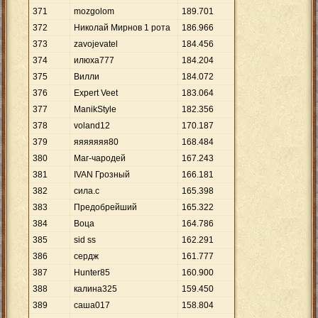
371
mozgolom
189
.
701
372
Николай Мирнов 1 рота
186
.
966
373
zavojevatel
184
.
456
374
илюха777
184
.
204
375
Вилли
184
.
072
376
Expert Veet
183
.
064
377
ManikStyle
182
.
356
378
voland12
170
.
187
379
яяяяяяя80
168
.
484
380
Маг-чародей
167
.
243
381
IVAN Грозный
166
.
181
382
сила.c
165
.
398
383
Предобрейший
165
.
322
384
Воца
164
.
786
385
sid ss
162
.
291
386
сердж
161
.
777
387
Hunter85
160
.
900
388
калина325
159
.
450
389
саша017
158
.
804