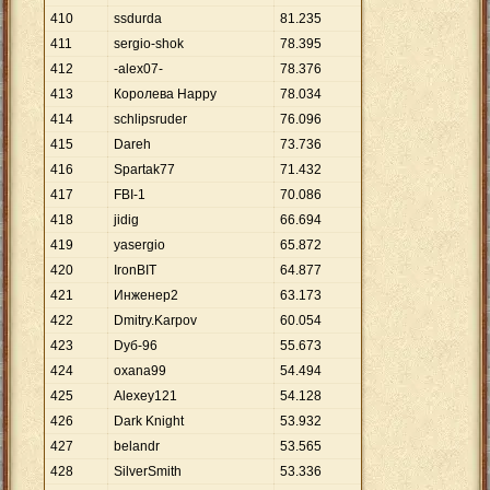
410
ssdurda
81
.
235
411
sergio-shok
78
.
395
412
-alex07-
78
.
376
413
Королева Happy
78
.
034
414
schlipsruder
76
.
096
415
Dareh
73
.
736
416
Spartak77
71
.
432
417
FBI-1
70
.
086
418
jidig
66
.
694
419
yasergio
65
.
872
420
IronBIT
64
.
877
421
Инженер2
63
.
173
422
Dmitry.Karpov
60
.
054
423
Dуб-96
55
.
673
424
oxana99
54
.
494
425
Alexey121
54
.
128
426
Dark Knight
53
.
932
427
belandr
53
.
565
428
SilverSmith
53
.
336