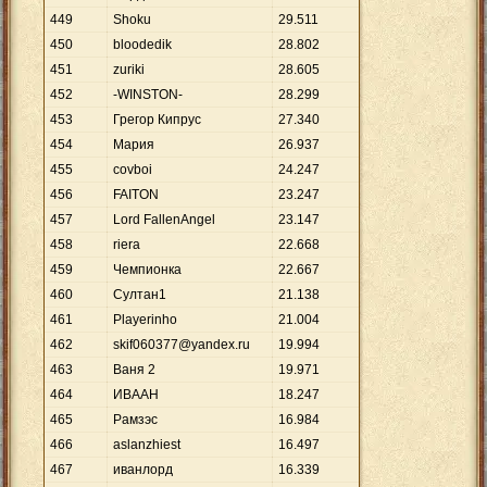
449
Shoku
29
.
511
450
bloodedik
28
.
802
451
zuriki
28
.
605
452
-WINSTON-
28
.
299
453
Грегор Кипрус
27
.
340
454
Мария
26
.
937
455
covboi
24
.
247
456
FAITON
23
.
247
457
Lord FallenAngel
23
.
147
458
riera
22
.
668
459
Чемпионка
22
.
667
460
Султан1
21
.
138
461
Playerinho
21
.
004
462
skif060377@yandex.ru
19
.
994
463
Ваня 2
19
.
971
464
ИВААН
18
.
247
465
Рамзэс
16
.
984
466
aslanzhiest
16
.
497
467
иванлорд
16
.
339