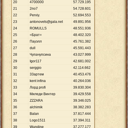
20
4700000
57
.
729
.
195
21
2по7
54
.
728
.
601
22
Perviy.
52
.
694
.
553
23
antonovets@gala.net
49
.
891
.
956
24
ROMULLS
48
.
551
.
936
25
=Брат=
48
.
402
.
320
26
Пауэлл
45
.
761
.
382
27
dull
45
.
591
.
443
28
Чупачупсина
43
.
027
.
999
29
Igor117
42
.
681
.
002
30
serggio
42
.
114
.
662
31
33артем
40
.
453
.
476
32
kent infina
40
.
264
.
036
33
Лорд profi
39
.
830
.
304
34
Миледи Винтер
39
.
429
.
558
35
ZZZARA
39
.
346
.
025
36
alchimik
38
.
382
.
283
37
Balan
37
.
817
.
444
38
Logo1511
37
.
394
.
311
39
Wundine
37
.
277
.
177