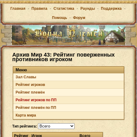
Главная
-
Правила
-
Статистика
-
Раунды
-
Поддержка
-
Помощь
-
Форум
Архив Мир 43: Рейтинг поверженных
противников игроком
Меню
Зал Cлавы
Рейтинг игроков
Рейтинг племён
Рейтинг игроков по ПП
Рейтинг племён по ПП
Карта мира
Тип рейтинга:
Рейтинг
Игрок
Всего