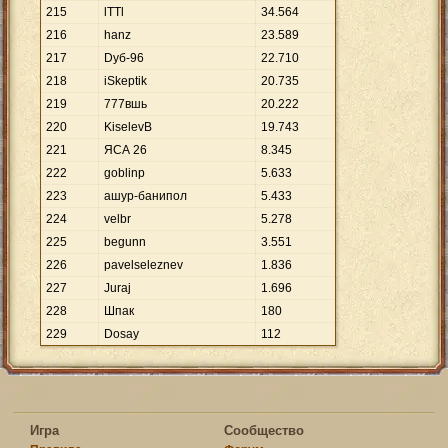
215
lTTl
34
.
564
216
hanz
23
.
589
217
Dуб-96
22
.
710
218
iSkeptik
20
.
735
219
777вшь
20
.
222
220
KiselevB
19
.
743
221
ЯСА 26
8
.
345
222
goblinp
5
.
633
223
ашур-банипол
5
.
433
224
velbr
5
.
278
225
begunn
3
.
551
226
pavelseleznev
1
.
836
227
Juraj
1
.
696
228
Шпак
180
229
Dosay
112
Игра
Сообщество