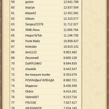
59
gulom
12
.
641
.
796
60
борсук
12
.
637
.
504
61
klepa42
12
.
451
.
581
62
h0kum
12
.
315
.
577
63
Sergey22378
11
.
712
.
327
64
ЛМВ-Леон
11
.
656
.
784
65
HegocTaTok
11
.
148
.
739
66
Punk Maks
10
.
858
.
427
67
Kolesiko
10
.
615
.
141
68
dmi1122
9
.
952
.
482
69
Лесничий
9
.
800
.
128
70
DaRR1MkO
9
.
694
.
835
71
zhaskiik
9
.
442
.
547
72
the treasure hunter
9
.
353
.
079
73
РОЛАНДизГИЛЕАДА
8
.
982
.
721
74
Мэдисон
8
.
436
.
359
75
Ordos
8
.
414
.
191
76
Valera007
8
.
213
.
716
77
FSV100
7
.
927
.
417
78
ARXIVANDE
7
.
634
.
145