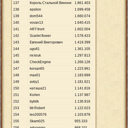
137
Король Стальной Виннни
1
.
861
.
403
138
epsilon
1
.
699
.
458
139
dom544
1
.
660
.
074
140
vovan13
1
.
640
.
415
141
ART-front
1
.
602
.
004
142
Scarlet flower
1
.
578
.
423
143
Евгений Викторович
1
.
419
.
399
144
ugo81
1
.
361
.
105
145
mr.kruk
1
.
297
.
813
146
CheckEngine
1
.
266
.
126
147
korsan65
1
.
223
.
961
148
max01
1
.
183
.
899
149
avby1
1
.
181
.
621
150
наташа21
1
.
141
.
816
151
Korlen
1
.
137
.
987
152
byblik
1
.
136
.
916
153
Mr.Robert
1
.
122
.
023
154
leo200576
1
.
103
.
878
155
Skam025
955
.
333
156
arturasmo
868
.
101