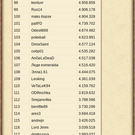
98
kentuvr
4
.
956
.
856
99
Rus14
4
.
906
.
178
100
maks борзя
4
.
904
.
328
101
pallFD
4
.
739
.
702
102
Odesit666
4
.
674
.
482
103
pokeball
4
.
623
.
991
104
DimaSaint
4
.
577
.
124
105
собр01
4
.
535
.
282
106
AnGeLxDeaD
4
.
517
.
038
107
Леди esmeralda
4
.
516
.
420
108
Элла1.61
4
.
444
.
075
109
Leoking
4
.
361
.
039
110
VeTaLeK94
4
.
159
.
762
111
ODINochka
3
.
819
.
632
112
Snejano4ka
3
.
788
.
596
113
benifite89
3
.
730
.
296
114
ares3
3
.
694
.
418
115
andrejn
3
.
426
.
025
116
Lord Jimm
3
.
039
.
518
117
dmitrozzya
2
.
993
.
037