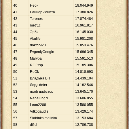
40
Неон
18
.
044
.
949
41
Баннер Зенита
17
.
380
.
826
42
Terenos
17
.
074
.
484
43
metr1c
16
.
961
.
817
44
Эрби
16
.
145
.
030
45
Akulifе
15
.
981
.
208
46
doktor920
15
.
853
.
476
47
EvgeniyOnegin
15
.
696
.
345
48
Магура
15
.
591
.
513
49
RF Fssp
15
.
185
.
306
50
ReOk
14
.
818
.
693
51
Владыка ВП
14
.
439
.
104
52
Лорд defer
14
.
182
.
546
53
граф дифузор
13
.
645
.
170
54
NebelungN
13
.
606
.
855
55
Leon2208
13
.
580
.
055
56
Vilkogaudis
13
.
429
.
174
57
Slabinka malinka
13
.
153
.
684
58
dificl
12
.
706
.
738