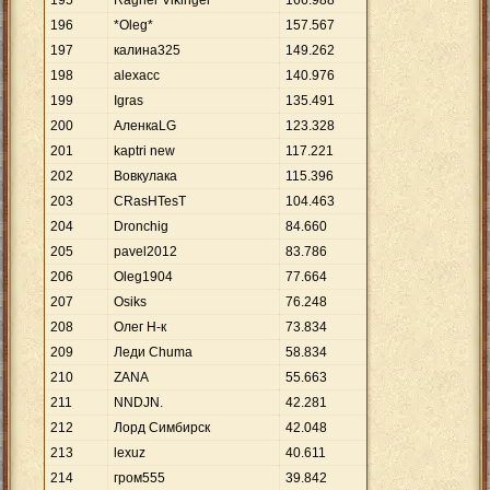
195
Ragner Vikinger
166
.
988
196
*Oleg*
157
.
567
197
калина325
149
.
262
198
alexacc
140
.
976
199
Igras
135
.
491
200
АленкаLG
123
.
328
201
kaptri new
117
.
221
202
Вовкулака
115
.
396
203
CRasHTesT
104
.
463
204
Dronchig
84
.
660
205
pavel2012
83
.
786
206
Oleg1904
77
.
664
207
Osiks
76
.
248
208
Олег Н-к
73
.
834
209
Леди Chuma
58
.
834
210
ZANA
55
.
663
211
NNDJN.
42
.
281
212
Лорд Симбирск
42
.
048
213
lexuz
40
.
611
214
гром555
39
.
842