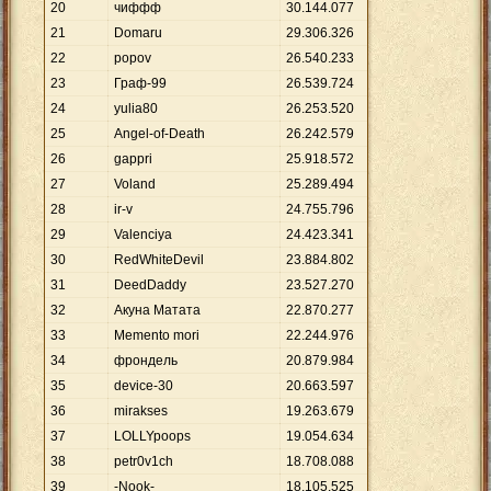
20
чиффф
30
.
144
.
077
21
Domaru
29
.
306
.
326
22
popov
26
.
540
.
233
23
Граф-99
26
.
539
.
724
24
yulia80
26
.
253
.
520
25
Angel-of-Death
26
.
242
.
579
26
gappri
25
.
918
.
572
27
Voland
25
.
289
.
494
28
ir-v
24
.
755
.
796
29
Valenciya
24
.
423
.
341
30
RedWhiteDevil
23
.
884
.
802
31
DeedDaddy
23
.
527
.
270
32
Акуна Матата
22
.
870
.
277
33
Memento mori
22
.
244
.
976
34
фрондель
20
.
879
.
984
35
device-30
20
.
663
.
597
36
mirakses
19
.
263
.
679
37
LOLLYpoops
19
.
054
.
634
38
petr0v1ch
18
.
708
.
088
39
-Nook-
18
.
105
.
525