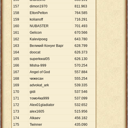
157
dimon1970
811
.
963
158
EltonPelton
764
.
585
159
kolianoff
716
.
291
160
NUBASTER
701
.
493
161
Gelicon
670
.
566
162
Kalevipoeg
643
.
780
163
Великий Конунг Варг
628
.
799
164
doocat
626
.
373
165
superkwal05
626
.
130
166
Misha-999
570
.
254
167
Angel of God
557
.
884
168
чижесан
555
.
254
169
advokat_ark
539
.
335
170
gidi
537
.
546
171
томо4ка999
537
.
099
172
Alex01gladiator
532
.
652
173
alex1605
515
.
956
174
Alkaev
456
.
182
175
Twinner
435
.
090