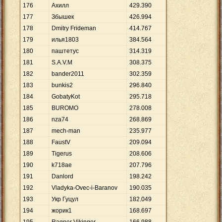
176
Ахилл
429
.
390
177
Збышек
426
.
994
178
Dmitry Frideman
414
.
767
179
илья1803
384
.
564
180
паштетус
314
.
319
181
S.A.V.M
308
.
375
182
bander2011
302
.
359
183
bunkis2
296
.
840
184
GobatyKot
295
.
718
185
BUROMO
278
.
008
186
nza74
268
.
869
187
mech-man
235
.
977
188
FaustV
209
.
094
189
Tigerus
208
.
606
190
k718ae
207
.
796
191
Danlord
198
.
242
192
Vladyka-Ovec-i-Baranov
190
.
035
193
Укр Гуцул
182
.
049
194
жорик1
168
.
697