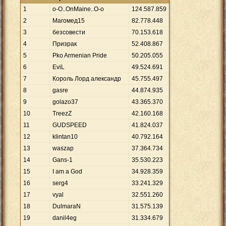
1
o-O..OnMaine..O-o
124
.
587
.
859
2
Магомед15
82
.
778
.
448
3
безсовести
70
.
153
.
618
4
Призрaк
52
.
408
.
867
5
Pko Armenian Pride
50
.
205
.
055
6
EviL
49
.
524
.
691
7
Король Лорд александр
45
.
755
.
497
8
gasre
44
.
874
.
935
9
golazo37
43
.
365
.
370
10
TreezZ
42
.
160
.
168
11
GUDSPEED
41
.
824
.
037
12
klintan10
40
.
792
.
164
13
waszap
37
.
364
.
734
14
Gans-1
35
.
530
.
223
15
I am a God
34
.
928
.
359
16
sеrg4
33
.
241
.
329
17
vyal
32
.
551
.
260
18
DulmaraN
31
.
575
.
139
19
danil4eg
31
.
334
.
679