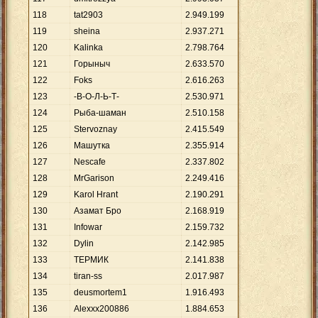
118
tat2903
2
.
949
.
199
119
sheina
2
.
937
.
271
120
Kalinka
2
.
798
.
764
121
Гоpыныч
2
.
633
.
570
122
Foks
2
.
616
.
263
123
-В-О-Л-Ь-Т-
2
.
530
.
971
124
Рыба-шаман
2
.
510
.
158
125
Stervoznay
2
.
415
.
549
126
Машутка
2
.
355
.
914
127
Nescafe
2
.
337
.
802
128
MrGarison
2
.
249
.
416
129
Karol Hrant
2
.
190
.
291
130
Азамат Бро
2
.
168
.
919
131
Infowar
2
.
159
.
732
132
Dylin
2
.
142
.
985
133
ТЕРМИК
2
.
141
.
838
134
tiran-ss
2
.
017
.
987
135
deusmortem1
1
.
916
.
493
136
Alexxx200886
1
.
884
.
653