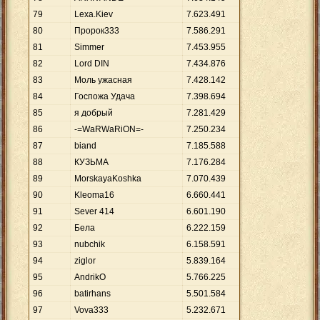
79
Lexa.Kiev
7
.
623
.
491
80
Пророк333
7
.
586
.
291
81
Simmer
7
.
453
.
955
82
Lord DIN
7
.
434
.
876
83
Моль ужасная
7
.
428
.
142
84
Госпожа Удача
7
.
398
.
694
85
я добрый
7
.
281
.
429
86
-=WaRWaRiON=-
7
.
250
.
234
87
biand
7
.
185
.
588
88
КУЗЬМА
7
.
176
.
284
89
MorskayaKoshka
7
.
070
.
439
90
Kleoma16
6
.
660
.
441
91
Sever 414
6
.
601
.
190
92
Бела
6
.
222
.
159
93
nubchik
6
.
158
.
591
94
ziglor
5
.
839
.
164
95
AndrikO
5
.
766
.
225
96
batirhans
5
.
501
.
584
97
Vova333
5
.
232
.
671