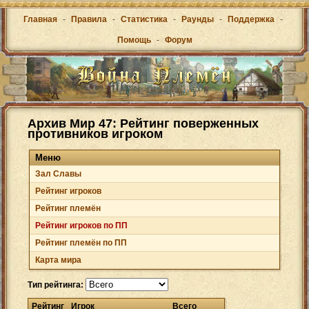
Главная
-
Правила
-
Статистика
-
Раунды
-
Поддержка
-
Помощь
-
Форум
Архив Мир 47: Рейтинг поверженных
противников игроком
Меню
Зал Cлавы
Рейтинг игроков
Рейтинг племён
Рейтинг игроков по ПП
Рейтинг племён по ПП
Карта мира
Тип рейтинга:
Рейтинг
Игрок
Всего