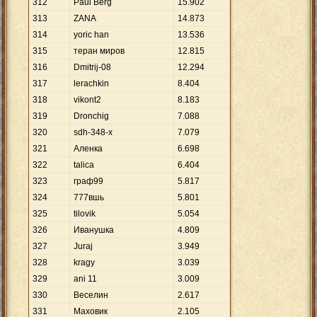
312
Paul Berg
15
.
902
313
ZANA
14
.
873
314
yoric han
13
.
536
315
теран миров
12
.
815
316
Dmitrij-08
12
.
294
317
lerachkin
8
.
404
318
vikont2
8
.
183
319
Dronchig
7
.
088
320
sdh-348-x
7
.
079
321
Аленка
6
.
698
322
talica
6
.
404
323
граф99
5
.
817
324
777вшь
5
.
801
325
tilovik
5
.
054
326
Иванушка
4
.
809
327
Juraj
3
.
949
328
kragy
3
.
039
329
ani 11
3
.
009
330
Веселин
2
.
617
331
Маховик
2
.
105