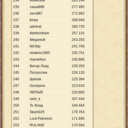
234
Wolkosob
283
.
144
235
саша888
277
.
492
236
zero987
272
.
962
237
kiraly
268
.
949
238
admiral
260
.
735
239
Martinnitram
257
.
119
240
Megamult
243
.
293
241
MsTaty
241
.
706
242
misterio1965
235
.
701
243
marsellius
230
.
866
244
Витар Лаэд
228
.
350
245
Петроспек
226
.
120
246
djainak
225
.
384
247
Goodyera
223
.
633
248
ЛЮТЫЙ.
220
.
865
249
serb_k
207
.
444
250
Тк. Влад
194
.
464
251
Skam025
179
.
764
252
Lord Petrovich
171
.
695
253
RULAND
170
.
564