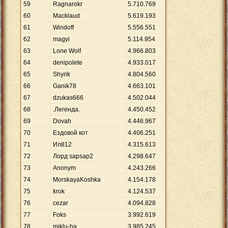
59
Ragnarokr
5
.
710
.
769
60
Macklaud
5
.
619
.
193
61
Windoff
5
.
556
.
551
62
magyi
5
.
114
.
954
63
Lone Wolf
4
.
966
.
803
64
denipolete
4
.
933
.
017
65
Shyrik
4
.
804
.
560
66
Ganik78
4
.
663
.
101
67
dzukas666
4
.
502
.
044
68
.Легенда.
4
.
450
.
452
69
Dovah
4
.
446
.
967
70
Ездовой кот
4
.
406
.
251
71
Ил812
4
.
315
.
613
72
Лорд sapsap2
4
.
298
.
647
73
Anonym
4
.
243
.
266
74
MorskayaKoshka
4
.
154
.
178
75
krok
4
.
124
.
537
76
сezar
4
.
094
.
828
77
Foks
3
.
992
.
619
78
miklu-ha
3
.
985
.
245