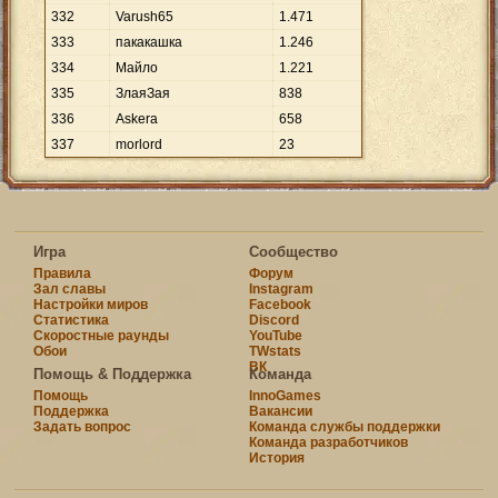
332
Varush65
1
.
471
333
пакакашка
1
.
246
334
Майло
1
.
221
335
ЗлаяЗая
838
336
Askera
658
337
morlord
23
Игра
Сообщество
Правила
Форум
Зал славы
Instagram
Настройки миров
Facebook
Статистика
Discord
Скоростные раунды
YouTube
Обои
TWstats
ВК
Помощь & Поддержка
Команда
Помощь
InnoGames
Поддержка
Вакансии
Задать вопрос
Команда службы поддержки
Команда разработчиков
История