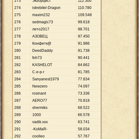
273
Экзорцист
112
.
300
274
istrebitel-Dragon
110
.
780
275
maxim232
109
.
548
276
sedmagic73
99
.
618
277
лето2017
98
.
701
278
АЗОВЕЦ
97
.
450
279
Конфетк@
91
.
986
280
DeedDaddy
91
.
738
281
foh73
90
.
441
282
KASHELOT
84
.
662
283
С-е-р-г
81
.
785
284
Sanyanest1979
77
.
834
285
Newzero
74
.
097
286
rosinant
73
.
336
287
AERO77
70
.
818
288
shermiks
68
.
522
289
1000
66
.
578
290
vadik.xxx
63
.
741
291
-KoMaR-
58
.
034
292
coolleo
57
.
767