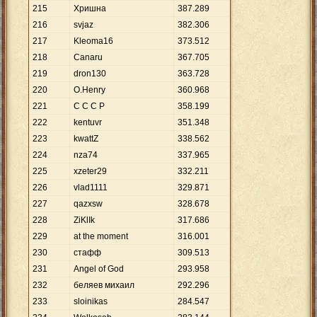
215
Хришна
387
.
289
216
svjaz
382
.
306
217
Kleoma16
373
.
512
218
Canaru
367
.
705
219
dron130
363
.
728
220
O.Henry
360
.
968
221
C C C P
358
.
199
222
kentuvr
351
.
348
223
kwattZ
338
.
562
224
nza74
337
.
965
225
xzeter29
332
.
211
226
vlad1111
329
.
871
227
qazxsw
328
.
678
228
ZiKlIk
317
.
686
229
at the moment
316
.
001
230
стафф
309
.
513
231
Angel of God
293
.
958
232
беляев михаил
292
.
296
233
sloinikas
284
.
547