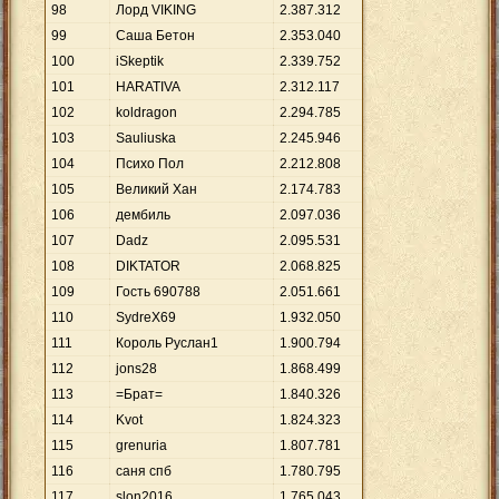
98
Лорд VIKING
2
.
387
.
312
99
Саша Бетон
2
.
353
.
040
100
iSkeptik
2
.
339
.
752
101
HARATIVA
2
.
312
.
117
102
koldragon
2
.
294
.
785
103
Sauliuska
2
.
245
.
946
104
Психо Пол
2
.
212
.
808
105
Великий Хан
2
.
174
.
783
106
дембиль
2
.
097
.
036
107
Dadz
2
.
095
.
531
108
DIKTATОR
2
.
068
.
825
109
Гость 690788
2
.
051
.
661
110
SydreX69
1
.
932
.
050
111
Король Руслан1
1
.
900
.
794
112
jons28
1
.
868
.
499
113
=Брат=
1
.
840
.
326
114
Kvot
1
.
824
.
323
115
grenuria
1
.
807
.
781
116
саня спб
1
.
780
.
795
117
slon2016
1
.
765
.
043