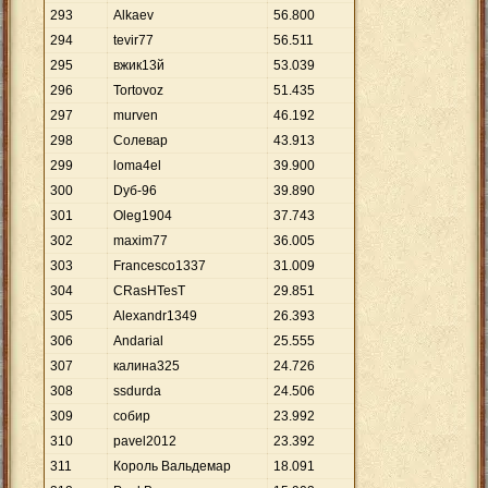
293
Alkaev
56
.
800
294
tevir77
56
.
511
295
вжик13й
53
.
039
296
Tortovoz
51
.
435
297
murven
46
.
192
298
Солевар
43
.
913
299
loma4el
39
.
900
300
Dуб-96
39
.
890
301
Oleg1904
37
.
743
302
maxim77
36
.
005
303
Francesco1337
31
.
009
304
CRasHTesT
29
.
851
305
Alexandr1349
26
.
393
306
Andarial
25
.
555
307
калина325
24
.
726
308
ssdurda
24
.
506
309
собир
23
.
992
310
pavel2012
23
.
392
311
Король Вальдемар
18
.
091