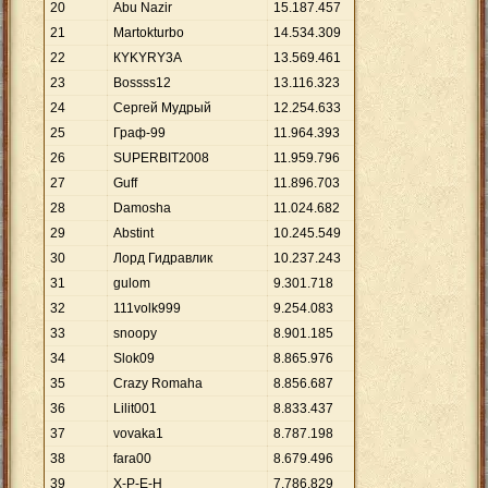
20
Abu Nazir
15
.
187
.
457
21
Martokturbo
14
.
534
.
309
22
КYKYRY3А
13
.
569
.
461
23
Bossss12
13
.
116
.
323
24
Сергей Мудрый
12
.
254
.
633
25
Граф-99
11
.
964
.
393
26
SUPERBIT2008
11
.
959
.
796
27
Guff
11
.
896
.
703
28
Damosha
11
.
024
.
682
29
Abstint
10
.
245
.
549
30
Лорд Гидравлик
10
.
237
.
243
31
gulom
9
.
301
.
718
32
111volk999
9
.
254
.
083
33
snoopy
8
.
901
.
185
34
Slok09
8
.
865
.
976
35
Crazy Romaha
8
.
856
.
687
36
Lilit001
8
.
833
.
437
37
vovaka1
8
.
787
.
198
38
fara00
8
.
679
.
496
39
X-P-E-H
7
.
786
.
829