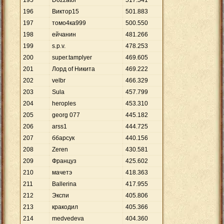
195
Dozzator
517
.
541
196
Виктор15
501
.
883
197
томо4ка999
500
.
550
198
ейчанин
481
.
266
199
s.p.v.
478
.
253
200
super.tamplyer
469
.
605
201
Лорд of Никита
469
.
222
202
velbr
466
.
329
203
Sula
457
.
799
204
heroples
453
.
310
205
georg 077
445
.
182
206
arss1
444
.
725
207
ббарсук
440
.
156
208
Zeren
430
.
581
209
Француз
425
.
602
210
мачетэ
418
.
363
211
Ballerina
417
.
955
212
Экспи
405
.
806
213
кракодил
405
.
366
214
medvedeva
404
.
360