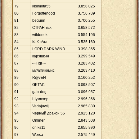
79
kisimota55
3
.
858
.
025
80
Forgottengod
3
.
756
.
789
81
begunn
3
.
700
.
255
82
CTPAHnick
3
.
658
.
572
83
wildenok
3
.
554
.
196
84
КаК сАм
3
.
535
.
160
85
LORD DARK WIND
3
.
398
.
365
86
карэшкин
3
.
299
.
549
87
-=Tigr=-
3
.
283
.
402
88
мультикомис
3
.
263
.
410
89
R@vЕN
3
.
160
.
252
90
GKTM1
3
.
098
.
507
91
gab-dog
3
.
096
.
957
92
Шумахер
2
.
996
.
366
93
Vedajuwij
2
.
985
.
830
94
Черный дракон 55
2
.
925
.
120
95
Onliner
2
.
843
.
508
96
oniks11
2
.
655
.
990
97
Wersa
2
.
575
.
449