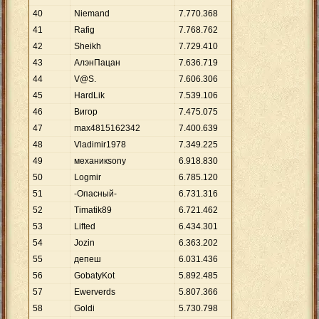
40
Niemand
7
.
770
.
368
41
Rafig
7
.
768
.
762
42
Sheikh
7
.
729
.
410
43
АлэнПацан
7
.
636
.
719
44
V@S.
7
.
606
.
306
45
HardLik
7
.
539
.
106
46
Вигор
7
.
475
.
075
47
max4815162342
7
.
400
.
639
48
Vladimir1978
7
.
349
.
225
49
механикsony
6
.
918
.
830
50
Logmir
6
.
785
.
120
51
-Опасный-
6
.
731
.
316
52
Timatik89
6
.
721
.
462
53
Lifted
6
.
434
.
301
54
Jozin
6
.
363
.
202
55
депеш
6
.
031
.
436
56
GobatyKot
5
.
892
.
485
57
Ewerverds
5
.
807
.
366
58
Goldi
5
.
730
.
798