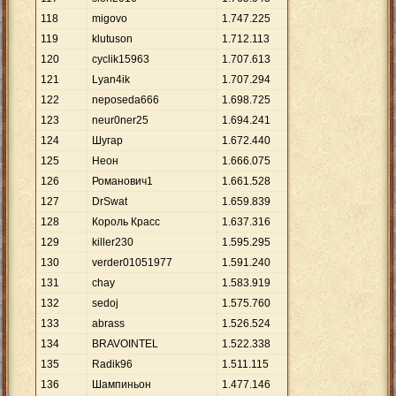
118
migovo
1
.
747
.
225
119
klutuson
1
.
712
.
113
120
cyclik15963
1
.
707
.
613
121
Lyan4ik
1
.
707
.
294
122
neposeda666
1
.
698
.
725
123
neur0ner25
1
.
694
.
241
124
Шугар
1
.
672
.
440
125
Неон
1
.
666
.
075
126
Романович1
1
.
661
.
528
127
DrSwat
1
.
659
.
839
128
Король Красс
1
.
637
.
316
129
killer230
1
.
595
.
295
130
verder01051977
1
.
591
.
240
131
chay
1
.
583
.
919
132
sedoj
1
.
575
.
760
133
abrass
1
.
526
.
524
134
BRAVOINTEL
1
.
522
.
338
135
Radik96
1
.
511
.
115
136
Шампиньон
1
.
477
.
146