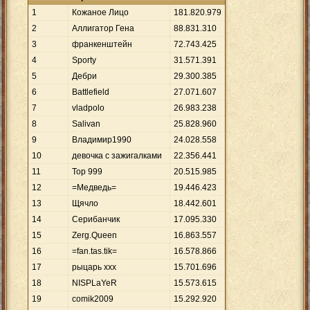
1
Кожаное Лицо
181
.
820
.
979
2
Аллигатор Гена
88
.
831
.
310
3
франкенштейн
72
.
743
.
425
4
Sporty
31
.
571
.
391
5
Дебри
29
.
300
.
385
6
Battlefield
27
.
071
.
607
7
vladpolo
26
.
983
.
238
8
Salivan
25
.
828
.
960
9
Владимир1990
24
.
028
.
558
10
девочка с зажигалками
22
.
356
.
441
11
Top 999
20
.
515
.
985
12
=Медведь=
19
.
446
.
423
13
Щячло
18
.
442
.
601
14
Серибанчик
17
.
095
.
330
15
Zerg.Queen
16
.
863
.
557
16
=fan.tas.tik=
16
.
578
.
866
17
рыцарь ххх
15
.
701
.
696
18
NISPLaYeR
15
.
573
.
615
19
comik2009
15
.
292
.
920