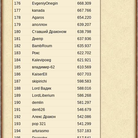
176
EvgeniyOnegin
668
.
309
177
kanada
667
.
766
178
Agaros
654
.
220
179
аполлон
639
.
207
180
Ставший Драконом
638
.
798
181
Днепр
637
.
936
182
BambRoum
635
.
937
183
Рокс
622
.
702
184
Kalevipoeg
621
.
921
185
владимир-62
610
.
569
186
KaiserEll
607
.
703
187
skipirichi
598
.
583
188
Lord Вадик
588
.
016
189
LordLiberium
586
.
268
190
demlin
581
.
297
191
den626
546
.
679
192
Алекс Дракон
542
.
086
193
pop 321
541
.
299
194
arturasmo
537
.
183