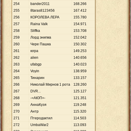
254
bander2011
168
.
266
255
8taras8123456
167
.
412
256
КОРОЛЕВА ЛЕРА
155
.
780
257
Raina Valk
154
.
971
258
Sliffka
153
.
708
259
Лорд энигма
152
.
042
260
Чере Пашка
150
.
302
261
югра
149
.
253
262
alien
140
.
656
263
ufabgp
140
.
023
264
Voyin
138
.
959
265
Тинарин
133
.
157
266
Николай Мирнов 1 рота
128
.
260
267
DVR...
125
.
127
268
-=АЮП=-
121
.
351
269
АннаКузя
119
.
248
270
Антр
115
.
320
271
Птеродактил
114
.
503
272
UmbaWar2
113
.
093