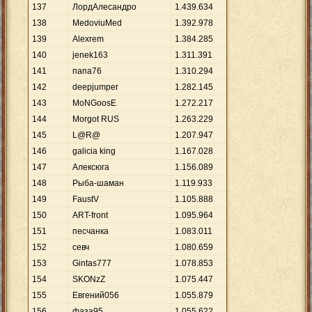
137
ЛордАлесандро
1
.
439
.
634
138
MedoviuMed
1
.
392
.
978
139
Alexrem
1
.
384
.
285
140
jenek163
1
.
311
.
391
141
папа76
1
.
310
.
294
142
deepjumper
1
.
282
.
145
143
MoNGoosE
1
.
272
.
217
144
Morgot RUS
1
.
263
.
229
145
L@R@
1
.
207
.
947
146
galicia king
1
.
167
.
028
147
Алексюга
1
.
156
.
089
148
Рыба-шаман
1
.
119
.
933
149
FaustV
1
.
105
.
888
150
ART-front
1
.
095
.
964
151
песчанка
1
.
083
.
011
152
севч
1
.
080
.
659
153
Gintas777
1
.
078
.
853
154
SKONzZ
1
.
075
.
447
155
Евгений056
1
.
055
.
879
156
фаза95
1
.
055
.
622