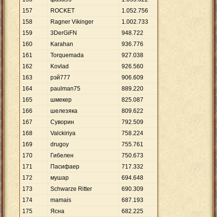
157
ROCKET
1
.
052
.
756
158
Ragner Vikinger
1
.
002
.
733
159
3DerGiFN
948
.
722
160
Karahan
936
.
776
161
Torquemada
927
.
038
162
Kovlad
926
.
560
163
рэй777
906
.
609
164
paulman75
889
.
220
165
шмекер
825
.
087
166
шелезяка
809
.
622
167
Суворин
792
.
509
168
Valckiriya
758
.
224
169
drugoy
755
.
761
170
Гибелен
750
.
673
171
Пасифаер
717
.
332
172
мушар
694
.
648
173
Schwarze Ritter
690
.
309
174
mamais
687
.
193
175
Ясна
682
.
225