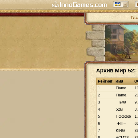
Гла
Архив Мир 52:
Рейтинг
Имя
О
1
Flame
1
2
Flamе.
2
3
~Тьма~
9
.
4
52м
3
.
5
Пфффф
1
.
6
~НП~
6
7
KING
3
8
ACMTS
3