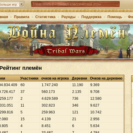
Tribal Wars 2 – сиквел классической игры
Больше игр:
Forge of Empires – стратегия через эпохи
вная
-
Правила
-
Статистика
-
Раунды
-
Поддержка
-
Помощь
-
Фо
Grepolis – постройте свою империю в Древней
Греции
 Рейтинг племён
чки
Участники
очков на игрока
Деревни
Очков на деревню
04
.
834
.
409
60
1
.
747
.
240
11
.
190
9
.
369
0
.
726
.
417
37
560
.
173
2
.
135
9
.
708
259
.
177
2
4
.
629
.
589
736
12
.
580
331
.
051
11
302
.
823
346
9
.
627
299
.
816
5
259
.
963
121
10
.
742
2
.
080
15
4
.
139
21
2
.
956
3
.
805
4
8
.
451
6
5
.
634
3
.
487
1
33
.
487
7
4
.
784