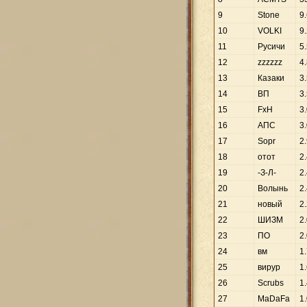
9
Stone
9
.
10
VOLKI
9
.
11
Русичи
5
.
12
zzzzzz
4
.
13
Казаки
3
.
14
ВП
3
.
15
FхH
3
.
16
АПС
3
.
17
Sopr
2
.
18
отот
2
.
19
-З-Л-
2
.
20
Волынь
2
.
21
новый
2
.
22
ШИЗМ
2
.
23
ПО
2
.
24
вм
1
.
25
вирур
1
.
26
Scrubs
1
.
27
MaDaFa
1
.