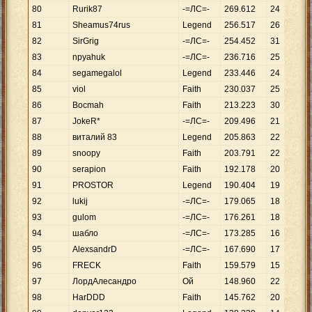
80
Rurik87
-=ЛС=-
269
.
612
24
81
Sheamus74rus
Legend
256
.
517
26
82
SirGrig
-=ЛС=-
254
.
452
31
83
npyahuk
-=ЛС=-
236
.
716
25
84
segamegalol
Legend
233
.
446
24
85
viol
Faith
230
.
037
25
86
Bocmah
Faith
213
.
223
30
87
JokeR*
-=ЛС=-
209
.
496
21
88
виталий 83
Legend
205
.
863
22
89
snoopy
Faith
203
.
791
22
90
serapion
Faith
192
.
178
20
91
PROSTOR
Legend
190
.
404
19
92
lukij
-=ЛС=-
179
.
065
18
93
gulom
-=ЛС=-
176
.
261
18
94
шабло
-=ЛС=-
173
.
285
16
95
AlexsandrD
-=ЛС=-
167
.
690
17
96
FRECK
Faith
159
.
579
15
97
ЛордАлесандро
Ой
148
.
960
22
98
HarDDD
Faith
145
.
762
20