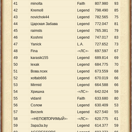
41
minolta
Faith
807
.
980
93
42
Kremo8
Legend
798
.
490
85
43
novichok44
Legend
782
.
565
75
44
Царская Забава
Legend
772
.
047
81
45
raimsts
Legend
765
.
381
79
46
Koshmi
Legend
747
.
017
83
47
Yanick
L.A.
727
.
652
73
48
Fina
-=ЛС=-
697
.
597
67
49
karasik155
Legend
689
.
814
69
50
lexak
Legend
684
.
775
70
51
Вова.псих
Legend
673
.
559
68
52
xottab666
Legend
670
.
019
66
53
Mirmid
Legend
664
.
588
66
54
Хришна
-=ЛС=-
642
.
024
59
55
vldanil
Faith
633
.
680
80
56
Солом
Legend
630
.
409
53
57
Berzerk
Legend
627
.
540
55
58
-=НЕПОВТОРИМЫЙ=-
-=ЛС=-
620
.
775
61
59
3apa3a.by
Legend
614
.
377
59