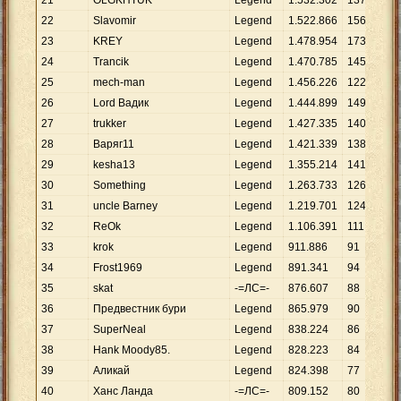
21
OLGKHTUK
Legend
1
.
532
.
302
137
22
Slavomir
Legend
1
.
522
.
866
156
23
KREY
Legend
1
.
478
.
954
173
24
Trancik
Legend
1
.
470
.
785
145
25
mech-man
Legend
1
.
456
.
226
122
26
Lord Вадик
Legend
1
.
444
.
899
149
27
trukker
Legend
1
.
427
.
335
140
28
Варяг11
Legend
1
.
421
.
339
138
29
kesha13
Legend
1
.
355
.
214
141
30
Something
Legend
1
.
263
.
733
126
31
uncle Barney
Legend
1
.
219
.
701
124
32
ReOk
Legend
1
.
106
.
391
111
33
krok
Legend
911
.
886
91
34
Frost1969
Legend
891
.
341
94
35
skat
-=ЛС=-
876
.
607
88
36
Предвестник бури
Legend
865
.
979
90
37
SuperNeal
Legend
838
.
224
86
38
Hank Moody85.
Legend
828
.
223
84
39
Аликай
Legend
824
.
398
77
40
Ханс Ланда
-=ЛС=-
809
.
152
80