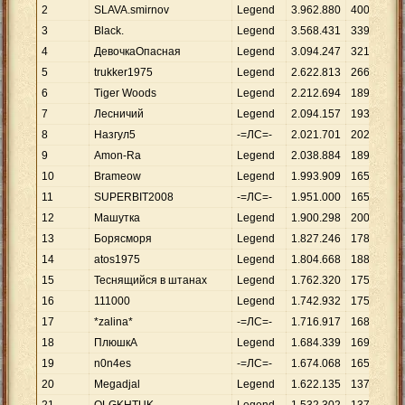
2
SLAVA.smirnov
Legend
3
.
962
.
880
400
3
Black.
Legend
3
.
568
.
431
339
4
ДевочкаОпасная
Legend
3
.
094
.
247
321
5
trukker1975
Legend
2
.
622
.
813
266
6
Tiger Woods
Legend
2
.
212
.
694
189
7
Лесничий
Legend
2
.
094
.
157
193
8
Назгул5
-=ЛС=-
2
.
021
.
701
202
9
Amon-Ra
Legend
2
.
038
.
884
189
10
Brameow
Legend
1
.
993
.
909
165
11
SUPERBIT2008
-=ЛС=-
1
.
951
.
000
165
12
Машутка
Legend
1
.
900
.
298
200
13
Борясморя
Legend
1
.
827
.
246
178
14
atos1975
Legend
1
.
804
.
668
188
15
Теснящийся в штанах
Legend
1
.
762
.
320
175
16
111000
Legend
1
.
742
.
932
175
17
*zalina*
-=ЛС=-
1
.
716
.
917
168
18
ПлюшкА
Legend
1
.
684
.
339
169
19
n0n4es
-=ЛС=-
1
.
674
.
068
165
20
Megadjal
Legend
1
.
622
.
135
137