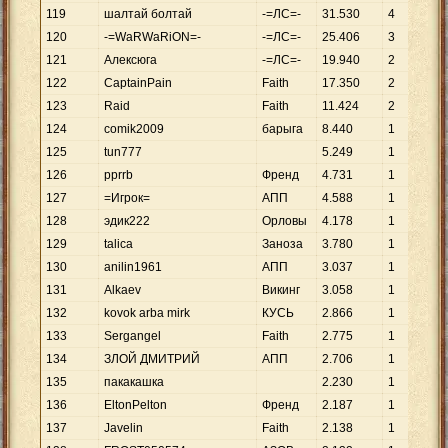
119
шалтай болтай
-=ЛС=-
31
.
530
4
120
-=WaRWaRiON=-
-=ЛС=-
25
.
406
3
121
Алексюга
-=ЛС=-
19
.
940
2
122
CaptainPain
Faith
17
.
350
2
123
Raid
Faith
11
.
424
2
124
comik2009
барыга
8
.
440
1
125
tun777
5
.
249
1
126
pprrb
Френд
4
.
731
1
127
=Игрок=
АПП
4
.
588
1
128
эдик222
Орловы
4
.
178
1
129
talica
Заноза
3
.
780
1
130
anilin1961
АПП
3
.
037
1
131
Alkaev
Викинг
3
.
058
1
132
kovok arba mirk
КУСЬ
2
.
866
1
133
Sergangel
Faith
2
.
775
1
134
ЗЛОЙ ДМИТРИЙ
АПП
2
.
706
1
135
пакакашка
2
.
230
1
136
EltonPelton
Френд
2
.
187
1
137
Javelin
Faith
2
.
138
1