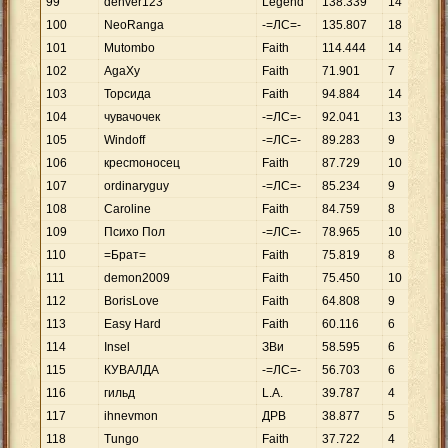
99
denver123
Legend
138
.
339
14
100
NeoRanga
-=ЛС=-
135
.
807
18
101
Mutombo
Faith
114
.
444
14
102
AgaXy
Faith
71
.
901
7
103
Торсида
Faith
94
.
884
14
104
чувачочек
-=ЛС=-
92
.
041
13
105
Windoff
-=ЛС=-
89
.
283
9
106
креcmоносец
Faith
87
.
729
10
107
ordinaryguy
-=ЛС=-
85
.
234
9
108
Caroline
Faith
84
.
759
8
109
Психо Пол
-=ЛС=-
78
.
965
10
110
=Брат=
Faith
75
.
819
8
111
demon2009
Faith
75
.
450
10
112
BorisLove
Faith
64
.
808
9
113
Easy Hard
Faith
60
.
116
6
114
Insel
ЗВи
58
.
595
6
115
КУВАЛДА
-=ЛС=-
56
.
703
6
116
гильд
L.A.
39
.
787
4
117
ihnevmon
ДРВ
38
.
877
5
118
Tungo
Faith
37
.
722
4