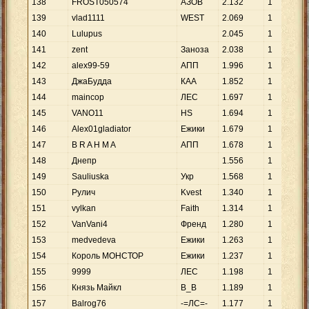
138
FROST050574
АЗОВ
2
.
132
1
139
vlad1111
WEST
2
.
069
1
140
Lulupus
2
.
045
1
141
zent
Заноза
2
.
038
1
142
alex99-59
АПП
1
.
996
1
143
ДжаБудда
КАА
1
.
852
1
144
maincop
ЛЕС
1
.
697
1
145
VANO11
HS
1
.
694
1
146
Alex01gladiator
Ежики
1
.
679
1
147
B R A H M A
АПП
1
.
678
1
148
Днепр
1
.
556
1
149
Sauliuska
Укр
1
.
568
1
150
Рулич
Kvest
1
.
340
1
151
vylkan
Faith
1
.
314
1
152
VanVani4
Френд
1
.
280
1
153
medvedeva
Ежики
1
.
263
1
154
Король МОНСТОР
Ежики
1
.
237
1
155
9999
ЛЕС
1
.
198
1
156
Князь Майкл
B_B
1
.
189
1
157
Balrog76
-=ЛС=-
1
.
177
1