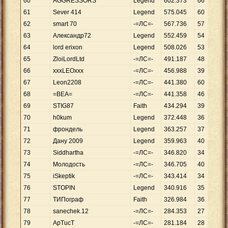
60
AGGRESSORS
Legend
602
.
373
66
61
Sever 414
Legend
575
.
045
60
62
smart 70
-=ЛС=-
567
.
736
57
63
Александр72
Legend
552
.
459
54
64
lord erixon
Legend
508
.
026
53
65
ZloiLordLtd
-=ЛС=-
491
.
187
48
66
xxxLEOxxx
-=ЛС=-
456
.
988
39
67
Leon2208
-=ЛС=-
441
.
380
60
68
=BEA=
-=ЛС=-
441
.
358
46
69
STIG87
Faith
434
.
294
39
70
h0kum
Legend
372
.
448
36
71
фрондель
Legend
363
.
257
37
72
Дану 2009
Legend
359
.
963
40
73
Siddhartha
-=ЛС=-
346
.
820
34
74
Молодость
-=ЛС=-
346
.
705
40
75
iSkeptik
-=ЛС=-
343
.
414
34
76
STOPIN
Legend
340
.
916
35
77
ТИПограф
Faith
326
.
984
36
78
sanechek.12
-=ЛС=-
284
.
353
27
79
ApTucT
-=ЛС=-
281
.
184
28