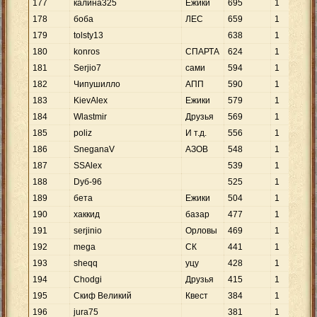
177
калина325
Ежики
695
1
178
боба
ЛЕС
659
1
179
tolsty13
638
1
180
konros
СПАРТА
624
1
181
Serjio7
сами
594
1
182
Чипушилло
АПП
590
1
183
KievAlex
Ежики
579
1
184
Wlastmir
Друзья
569
1
185
poliz
И т.д.
556
1
186
SneganaV
АЗОВ
548
1
187
SSAlex
539
1
188
Dуб-96
525
1
189
бета
Ежики
504
1
190
хаккид
базар
477
1
191
serjinio
Орловы
469
1
192
mega
СК
441
1
193
sheqq
уцу
428
1
194
Chodgi
Друзья
415
1
195
Скиф Великий
Квест
384
1
196
jura75
381
1