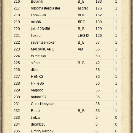
216
Botanik
B_В
183
1
217
robomasterblaster
asdfsd
176
1
218
Гоpыныч
АПП
162
1
219
mio86
ЛЕС
139
1
220
jeka123456
B_B
129
1
221
flex.ru
LEG-IX
126
1
222
seventeenjoker
B_B
67
1
223
MARANCANO
AM
66
1
224
to the sky
58
1
225
st0pe
B_B
42
1
226
dkkir
36
1
227
HENKS
36
1
228
НичеВо
36
1
229
Vaqooo
36
1
230
habar097
36
1
231
Свет Несущая
36
1
232
Retro
B_В
36
1
233
trolza
0
0
234
dromb15
0
0
235
Dmitry.Karpov
0
0