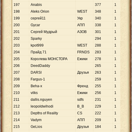
197
Anabis
377
1
198
Aleks Orion
WEST
348
1
199
сергей11
Укр
340
1
200
Gycar
АПП
338
1
201
Сергей Мудрый
АЗОВ
301
1
202
Sparky
294
1
203
kpot999
WEST
288
1
204
Прайд 71
FRNDS
283
1
205
Королева МОНСТОРА
Ежики
278
1
206
DeedDaddy
265
1
207
DARSI
Друзья
263
1
208
Fargus-1
259
1
209
Beha-x
Френд
255
1
210
vilks
Ежики
256
1
211
dallis.nguyen
sdfs
231
1
212
leopoldwihodi
B_B
229
1
213
Depths of Reality
CS
222
1
214
Vadym
АПП
209
1
215
GeLios
Друзья
184
1