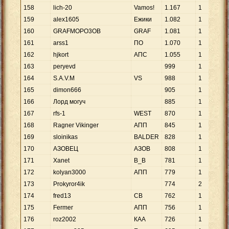
158
lich-20
Vamos!
1
.
167
1
159
alex1605
Ежики
1
.
082
1
160
GRAFMOPO3OB
GRAF
1
.
081
1
161
arss1
ПО
1
.
070
1
162
hjkort
АПС
1
.
055
1
163
peryevd
999
1
164
S.A.V.M
VS
988
1
165
dimon666
905
1
166
Лорд могуч
885
1
167
rfs-1
WEST
870
1
168
Ragner Vikinger
АПП
845
1
169
sloinikas
BALDER
828
1
170
АЗОВЕЦ
АЗОВ
808
1
171
Xanet
B_B
781
1
172
kolyan3000
АПП
779
1
173
Prokyror4ik
774
2
174
fred13
СВ
762
1
175
Fermer
АПП
756
1
176
roz2002
КАА
726
1