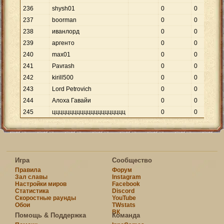
236
shysh01
0
0
237
boorman
0
0
238
иванлорд
0
0
239
аргенто
0
0
240
max01
0
0
241
Pavrash
0
0
242
kirill500
0
0
243
Lord Petrovich
0
0
244
Алоха Гавайи
0
0
245
ццццццццццццццццццццц
0
0
Игра
Сообщество
Правила
Форум
Зал славы
Instagram
Настройки миров
Facebook
Статистика
Discord
Скоростные раунды
YouTube
Обои
TWstats
ВК
Помощь & Поддержка
Команда