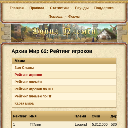
Главная
-
Правила
-
Статистика
-
Раунды
-
Поддержка
-
Помощь
-
Форум
Архив Мир 62: Рейтинг игроков
Меню
Зал Cлавы
Рейтинг игроков
Рейтинг племён
Рейтинг игроков по ПП
Рейтинг племён по ПП
Карта мира
Рейтинг
Имя
Племя
Очки
Деревни
1
Т@лян
Legend
5
.
312
.
000
530