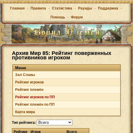
Главная
-
Правила
-
Статистика
-
Раунды
-
Поддержка
-
Помощь
-
Форум
Архив Мир 85: Рейтинг поверженных
противников игроком
Меню
Зал Cлавы
Рейтинг игроков
Рейтинг племён
Рейтинг игроков по ПП
Рейтинг племён по ПП
Карта мира
Тип рейтинга:
Рейтинг
Игрок
Всего