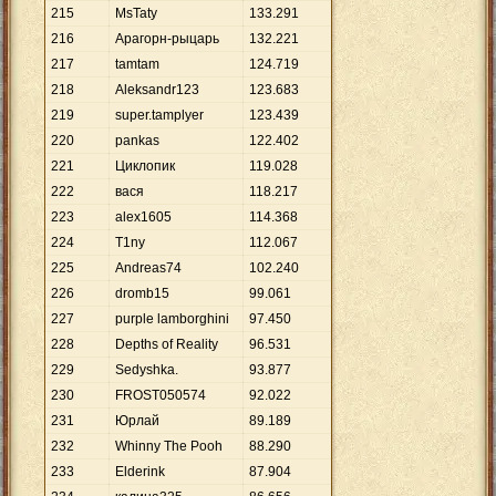
215
MsTaty
133
.
291
216
Арагорн-рыцарь
132
.
221
217
tamtam
124
.
719
218
Aleksandr123
123
.
683
219
super.tamplyer
123
.
439
220
pankas
122
.
402
221
Циклопик
119
.
028
222
вася
118
.
217
223
alex1605
114
.
368
224
T1ny
112
.
067
225
Andreas74
102
.
240
226
dromb15
99
.
061
227
purple lamborghini
97
.
450
228
Depths of Reality
96
.
531
229
Sedyshka.
93
.
877
230
FROST050574
92
.
022
231
Юрлай
89
.
189
232
Whinny The Pooh
88
.
290
233
Elderink
87
.
904