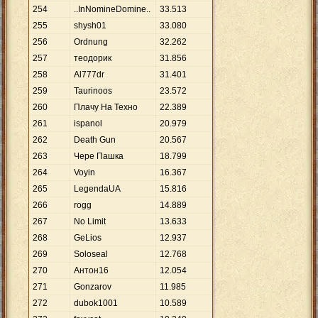
254
..InNomineDomine..
33
.
513
255
shysh01
33
.
080
256
Ordnung
32
.
262
257
теодорик
31
.
856
258
Al777dr
31
.
401
259
Taurinoos
23
.
572
260
Плачу На Техно
22
.
389
261
ispanol
20
.
979
262
Death Gun
20
.
567
263
Чере Пашка
18
.
799
264
Voyin
16
.
367
265
LegendaUA
15
.
816
266
rogg
14
.
889
267
No Limit
13
.
633
268
GeLios
12
.
937
269
Soloseal
12
.
768
270
Антон16
12
.
054
271
Gonzarov
11
.
985
272
dubok1001
10
.
589