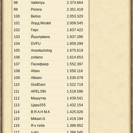
98
Valkiriya
2
.
374
.
664
99
Porera
2
.
351
.
419
100
Beliss
2
.
053
.
320
101
Лорд Moskit
2
.
009
.
545
102
Гирс
1
.
937
.
422
103
Йыулувана
1
.
937
.
286
104
DVFU
1
.
859
.
299
105
Anastaziolog
1
.
675
.
619
106
zoltano
1
.
614
.
653
107
Пасифаер
1
.
552
.
397
108
Afsev
1
.
550
.
118
109
Alkaev
1
.
530
.
079
110
GrafDani
1
.
522
.
719
111
APELSIN
1
.
518
.
596
112
Машутка
1
.
439
.
541
113
Царь555
1
.
432
.
154
114
B R A H M A
1
.
425
.
026
115
Mikael.G
1
.
419
.
194
116
Я к тебе
1
.
396
.
952
117
z-diz
1
.
386
.
545