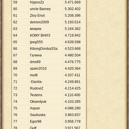
59
HypnoZz
5
.
471
.
669
60
uncle Barney
5
.
302
.
402
61
Zloy Enot
5
.
208
.
396
62
demon2009
5
.
193
.
014
63
мокряк
5
.
164
.
362
64
КОМУ ВНИЗ
4
.
719
.
942
65
jpeg555
4
.
639
.
598
66
KiborgDonbaSSa
4
.
523
.
668
67
Галина
4
.
480
.
504
68
dmx89
4
.
476
.
775
69
spain2010
4
.
420
.
364
70
multt
4
.
337
.
411
71
-Danila-
4
.
249
.
861
72
RudoviZ
4
.
214
.
425
73
Teutons
4
.
110
.
400
74
Oksentyuk
4
.
103
.
285
75
Aspan
4
.
086
.
290
76
Sauliuska
3
.
963
.
837
77
Egor98
3
.
956
.
778
78
Guff
3
.
911
.
567