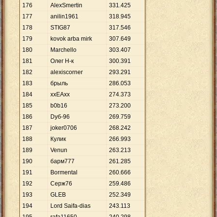
176
AlexSmertin
331
.
425
177
anilin1961
318
.
945
178
STIG87
317
.
546
179
kovok arba mirk
307
.
649
180
Marchello
303
.
407
181
Олег Н-к
300
.
391
182
alexiscorner
293
.
291
183
брыль
286
.
053
184
ххЕАхх
274
.
373
185
b0b16
273
.
200
186
Dуб-96
269
.
759
187
joker0706
268
.
242
188
Кулик
266
.
993
189
Venun
263
.
213
190
барм777
261
.
285
191
Bormental
260
.
666
192
Серж76
259
.
486
193
GLEB
252
.
349
194
Lord Saifa-dias
243
.
113