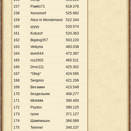
157
Рэмбо71
618
.
376
158
Xenomorf
525
.
992
159
Alice in Wonderland
522
.
344
160
ууууу
520
.
574
161
Kutuzof
520
.
363
162
Bigdog357
503
.
220
163
Velkyria
483
.
038
164
dom544
472
.
397
165
roz2002
465
.
511
166
Dron111
425
.
302
167
*Oleg*
424
.
585
168
Serginio
421
.
206
169
Витамин
415
.
549
170
бездельник
406
.
277
171
Mishkkk
390
.
400
172
Psydoc
390
.
125
173
гусек
371
.
127
174
Шампиньон
366
.
089
175
Twinner
340
.
237