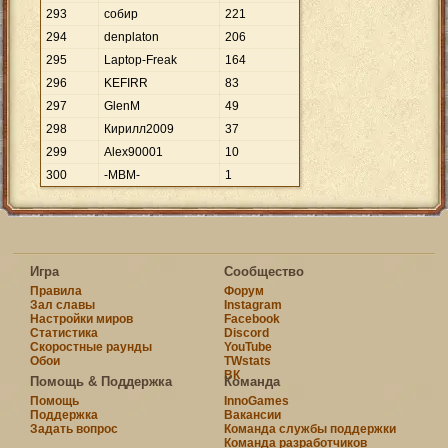
293
собир
221
294
denplaton
206
295
Laptop-Freak
164
296
KEFIRR
83
297
GlenM
49
298
Кирилл2009
37
299
Alex90001
10
300
-MBM-
1
Игра
Сообщество
Правила
Форум
Зал славы
Instagram
Настройки миров
Facebook
Статистика
Discord
Скоростные раунды
YouTube
Обои
TWstats
ВК
Помощь & Поддержка
Команда
Помощь
InnoGames
Поддержка
Вакансии
Задать вопрос
Команда службы поддержки
Команда разработчиков