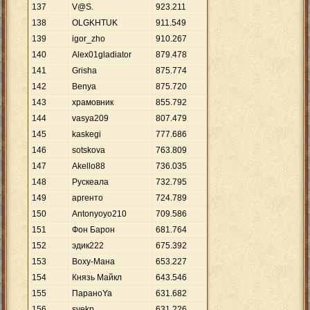
137
V@S.
923
.
211
138
OLGKHTUK
911
.
549
139
igor_zho
910
.
267
140
Alex01gladiator
879
.
478
141
Grisha
875
.
774
142
Benya
875
.
720
143
храмовник
855
.
792
144
vasya209
807
.
479
145
kaskegi
777
.
686
146
sotskova
763
.
809
147
Akello88
736
.
035
148
Рускеала
732
.
795
149
аргенто
724
.
789
150
Antonyoyo210
709
.
586
151
Фон Барон
681
.
764
152
эдик222
675
.
392
153
Воху-Мана
653
.
227
154
Князь Майкл
643
.
546
155
ПараноYa
631
.
682
156
svekp
631
.
226