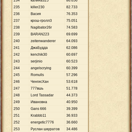
234
калина325
86
.
656
235
killer230
82
.
733
236
Васия
76
.
353
237
крош-гролл3
75
.
051
238
Nagibator26r
74
.
583
239
BARAN223
69
.
699
240
zeitenwanderer
64
.
093
241
ДжаБудда
62
.
086
242
kenchik30
60
.
697
243
serjinio
60
.
523
244
angelscrying
60
.
399
245
Romulls
57
.
296
246
ЧенгисХан
53
.
618
247
777вшь
51
.
778
248
Lord Tassadar
44
.
373
249
Ивановна
40
.
950
250
Gans 666
39
.
399
251
Krabbb11
36
.
933
252
energetic7776
36
.
660
253
Руслан шкуратов
34
.
486