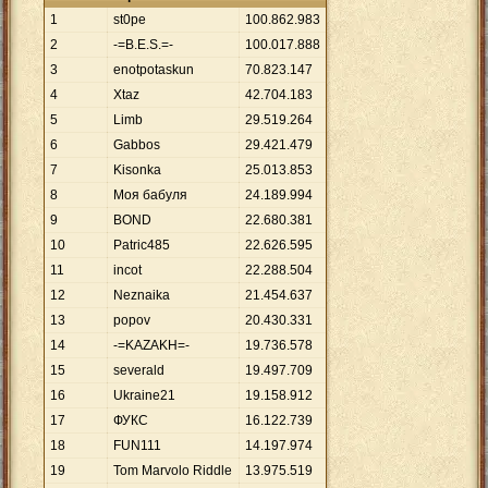
1
st0pe
100
.
862
.
983
2
-=B.E.S.=-
100
.
017
.
888
3
enotpotaskun
70
.
823
.
147
4
Xtaz
42
.
704
.
183
5
Limb
29
.
519
.
264
6
Gabbos
29
.
421
.
479
7
Kisonka
25
.
013
.
853
8
Моя бабуля
24
.
189
.
994
9
BOND
22
.
680
.
381
10
Patric485
22
.
626
.
595
11
incot
22
.
288
.
504
12
Neznaika
21
.
454
.
637
13
popov
20
.
430
.
331
14
-=KAZAKH=-
19
.
736
.
578
15
severald
19
.
497
.
709
16
Ukraine21
19
.
158
.
912
17
ФУКС
16
.
122
.
739
18
FUN111
14
.
197
.
974
19
Tom Marvolo Riddle
13
.
975
.
519