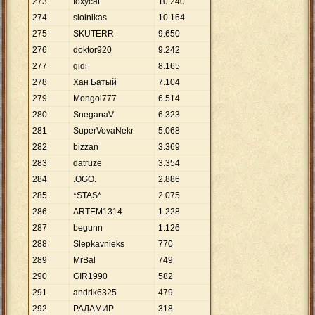
273
foxycat
10
.
240
274
sloinikas
10
.
164
275
SKUTERR
9
.
650
276
doktor920
9
.
242
277
gidi
8
.
165
278
Хан Батый
7
.
104
279
Mongol777
6
.
514
280
SneganaV
6
.
323
281
SuperVovaNekr
5
.
068
282
bizzan
3
.
369
283
datruze
3
.
354
284
.OGO.
2
.
886
285
*STAS*
2
.
075
286
ARTEM1314
1
.
228
287
begunn
1
.
126
288
Slepkavnieks
770
289
MrBal
749
290
GIR1990
582
291
andrik6325
479
292
РАДАМИР
318