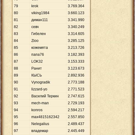
79
krok
3
.
769
.
364
80
viking1984
3
.
660
.
123
81
диман111
3
.
341
.
990
82
севч
3
.
340
.
249
83
Гибелен
3
.
314
.
605
84
Zioo
3
.
285
.
125
85
кожемята
3
.
213
.
726
86
папа76
3
.
182
.
393
87
LOK32
3
.
153
.
333
88
Ранит
3
.
123
.
673
89
КЫСЬ
2
.
892
.
936
90
Vynogradik
2
.
773
.
188
91
lizzard-yo
2
.
771
.
523
92
Василий Теркин
2
.
747
.
615
93
mech-man
2
.
729
.
193
94
konros
2
.
594
.
217
95
max4815162342
2
.
557
.
850
96
Nelegalius
2
.
489
.
437
97
владемар
2
.
445
.
449