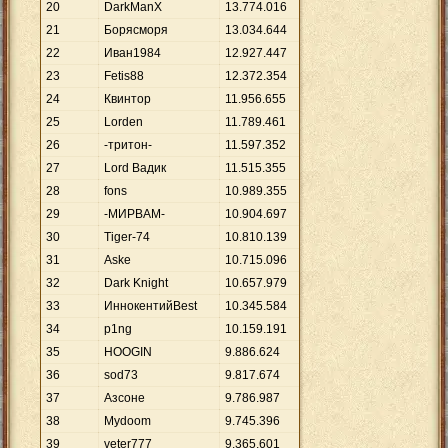
20
DarkManX
13
.
774
.
016
21
Борясморя
13
.
034
.
644
22
Иван1984
12
.
927
.
447
23
Fetis88
12
.
372
.
354
24
Квинтор
11
.
956
.
655
25
Lorden
11
.
789
.
461
26
-тритон-
11
.
597
.
352
27
Lord Вадик
11
.
515
.
355
28
fons
10
.
989
.
355
29
-МИРВАМ-
10
.
904
.
697
30
Tiger-74
10
.
810
.
139
31
Aske
10
.
715
.
096
32
Dark Knight
10
.
657
.
979
33
ИннокентийBest
10
.
345
.
584
34
p1ng
10
.
159
.
191
35
HOOGIN
9
.
886
.
624
36
sod73
9
.
817
.
674
37
Азсоне
9
.
786
.
987
38
Mydoom
9
.
745
.
396
39
veter777
9
.
365
.
601