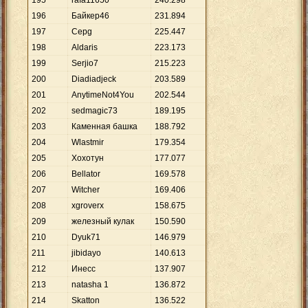
195
rafa11650
240
.
298
196
Байкер46
231
.
894
197
Серg
225
.
447
198
Aldaris
223
.
173
199
Serjio7
215
.
223
200
Diadiadjeck
203
.
589
201
AnytimeNot4You
202
.
544
202
sedmagic73
189
.
195
203
Каменная башка
188
.
792
204
Wlastmir
179
.
354
205
Хохотун
177
.
077
206
Bellator
169
.
578
207
Witcher
169
.
406
208
xgroverx
158
.
675
209
железный кулак
150
.
590
210
Dyuk71
146
.
979
211
jibidayo
140
.
613
212
Инесс
137
.
907
213
natasha 1
136
.
872
214
Skatton
136
.
522