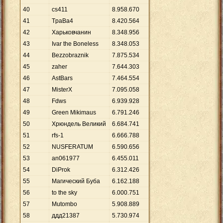
40
cs411
8
.
958
.
670
41
TpaBa4
8
.
420
.
564
42
Харьковчанин
8
.
348
.
956
43
Ivar the Boneless
8
.
348
.
053
44
Bezzobraznik
7
.
875
.
534
45
zaher
7
.
644
.
303
46
AstBars
7
.
464
.
554
47
MisterX
7
.
095
.
058
48
Fdws
6
.
939
.
928
49
Green Mikimaus
6
.
791
.
246
50
Хрюндель Великий
6
.
684
.
741
51
rfs-1
6
.
666
.
788
52
NUSFERATUM
6
.
590
.
656
53
an061977
6
.
455
.
011
54
DiProk
6
.
312
.
426
55
Магический Буба
6
.
162
.
188
56
to the sky
6
.
000
.
751
57
Mutombo
5
.
908
.
889
58
ддд21387
5
.
730
.
974