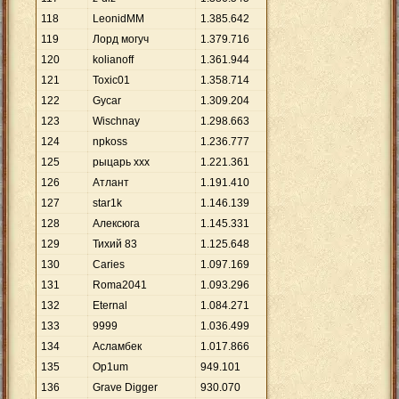
118
LeonidMM
1
.
385
.
642
119
Лорд могуч
1
.
379
.
716
120
kolianoff
1
.
361
.
944
121
Toxic01
1
.
358
.
714
122
Gycar
1
.
309
.
204
123
Wischnay
1
.
298
.
663
124
npkoss
1
.
236
.
777
125
рыцарь ххх
1
.
221
.
361
126
Атлант
1
.
191
.
410
127
star1k
1
.
146
.
139
128
Алексюга
1
.
145
.
331
129
Тихий 83
1
.
125
.
648
130
Caries
1
.
097
.
169
131
Roma2041
1
.
093
.
296
132
Eternal
1
.
084
.
271
133
9999
1
.
036
.
499
134
Асламбек
1
.
017
.
866
135
Op1um
949
.
101
136
Grave Digger
930
.
070