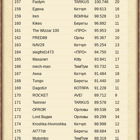
157
Fastym
TARKUS
100
.
746
20
5
.
0
158
Едена
Кетчуп
99
.
613
16
6
.
2
159
Iren
ВОИНЫ
98
.
528
13
7
.
5
160
Kikes
Береты
96
.
892
11
8
.
8
161
The Wizzar 100
=ПРО=
95
.
953
19
5
.
0
162
FRED88
Орлы
95
.
367
10
9
.
5
163
NAV29
Кетчуп
95
.
254
13
7
.
3
164
siegfrid1473
=ПРО=
94
.
750
11
8
.
6
165
Махалит
Kitty
93
.
941
17
5
.
5
166
mech-man
ТимПум
93
.
732
11
8
.
5
167
Анна
Кетчуп
91
.
484
18
5
.
0
168
Tungo
Береты
91
.
440
10
9
.
1
169
DagotUr
КОТЯРА
91
.
228
11
8
.
2
170
ROCKET
AVE!
89
.
712
9
9
.
9
171
Twinner
TARKUS
89
.
578
12
7
.
4
172
OFROR
Орловы
89
.
538
16
5
.
5
173
Lord Вадик
Орловы
89
.
299
34
2
.
6
174
Kroshka-Hovroshka
Кетчуп
88
.
998
12
7
.
4
175
Al777dr
Береты
88
.
684
13
6
.
8
176
Mutombo
ТимПум
88
.
319
11
8
.
0