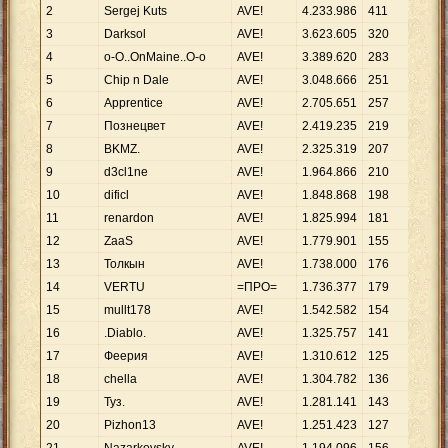
2
Sergej Kuts
AVE!
4
.
233
.
986
411
10
.
3
Darksol
AVE!
3
.
623
.
605
320
11
.
4
o-O..OnMaine..O-o
AVE!
3
.
389
.
620
283
11
.
5
Chip n Dale
AVE!
3
.
048
.
666
251
12
.
6
Apprentice
AVE!
2
.
705
.
651
257
10
.
7
Познецвет
AVE!
2
.
419
.
235
219
11
.
8
BKMZ.
AVE!
2
.
325
.
319
207
11
.
9
d3cl1ne
AVE!
1
.
964
.
866
210
9
.
3
10
dificl
AVE!
1
.
848
.
868
198
9
.
3
11
renardon
AVE!
1
.
825
.
994
181
10
.
12
ZaaS
AVE!
1
.
779
.
901
155
11
.
13
Толкын
AVE!
1
.
738
.
000
176
9
.
8
14
VERTU
=ПРО=
1
.
736
.
377
179
9
.
7
15
mullt178
AVE!
1
.
542
.
582
154
10
.
16
.Diablo.
AVE!
1
.
325
.
757
141
9
.
4
17
Феерия
AVE!
1
.
310
.
612
125
10
.
18
chella
AVE!
1
.
304
.
782
136
9
.
5
19
Туз.
AVE!
1
.
281
.
141
143
8
.
9
20
Pizhon13
AVE!
1
.
251
.
423
127
9
.
8