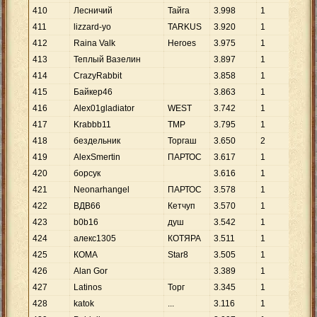
410
Лесничий
Тайга
3
.
998
1
3
.
9
411
lizzard-yo
TARKUS
3
.
920
1
3
.
9
412
Raina Valk
Heroes
3
.
975
1
3
.
9
413
Теплый Вазелин
3
.
897
1
3
.
8
414
CrazyRabbit
3
.
858
1
3
.
8
415
Байкер46
3
.
863
1
3
.
8
416
Alex01gladiator
WEST
3
.
742
1
3
.
7
417
Krabbb11
TMP
3
.
795
1
3
.
7
418
бездельник
Торгаш
3
.
650
2
1
.
8
419
AlexSmertin
ПАРТОС
3
.
617
1
3
.
6
420
борсук
3
.
616
1
3
.
6
421
Neonarhangel
ПАРТОС
3
.
578
1
3
.
5
422
ВДВ66
Кетчуп
3
.
570
1
3
.
5
423
b0b16
душ
3
.
542
1
3
.
5
424
алекс1305
КОТЯРА
3
.
511
1
3
.
5
425
КОМА
Star8
3
.
505
1
3
.
5
426
Alan Gor
3
.
389
1
3
.
3
427
Latinos
Торг
3
.
345
1
3
.
3
428
katok
...
3
.
116
1
3
.
1