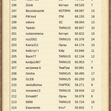
196
Zizok
Кетчуп
69
.
520
7
9
.
9
197
Bezzobraznik
КОТЯРА
69
.
097
15
4
.
6
198
РIit lord
ITM
68
.
155
18
3
.
7
199
odiora
SC
68
.
004
13
5
.
2
200
Tadobi
TARKUS
66
.
607
10
6
.
6
201
ruslansmena
Кетчуп
65
.
822
10
6
.
5
202
roz2002
TARKUS
65
.
376
24
2
.
7
203
Karra312
Орлы
64
.
174
10
6
.
4
204
Кейстут I
Kitty
63
.
846
11
5
.
8
205
Вася77
TARKUS
62
.
134
12
5
.
1
206
kostja1987
TARKUS
60
.
953
7
8
.
7
207
катринка К
ТимПум
60
.
881
9
6
.
7
208
Grisha
TARKUS
60
.
495
17
3
.
5
209
GLEB
TARKUS
60
.
250
15
4
.
0
210
okoloBorisa
ПАРТОС
59
.
271
9
6
.
5
211
noname13
TARKUS
58
.
934
12
4
.
9
212
Ermak87
Орлы
56
.
079
6
9
.
3
213
9999
TARKUS
55
.
724
16
3
.
4
214
Ewerverds
Кто?
55
.
652
7
7
.
9