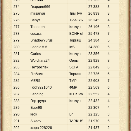
273
Star888
27
.
735
4
6
.
9
274
Гвардия666
27
.
388
3
9
.
1
275
mirsarvar
ТимПум
26
.
839
3
8
.
9
276
Benya
ТРИЗУБ
26
.
245
4
6
.
5
277
Theoden
Кетчуп
26
.
196
3
8
.
7
278
cosacs
ВОИНЫ
25
.
478
7
3
.
6
279
Shadow78rus
Торгаш
24
.
384
5
4
.
8
280
LeonidMM
InS
24
.
380
5
4
.
8
281
Caries
Кетчуп
23
.
356
4
5
.
8
282
Wolchara24
Орлы
22
.
928
8
2
.
8
283
Петроспек
SOFA
22
.
849
6
3
.
8
284
Люблин
Торгаш
22
.
736
6
3
.
7
285
MER5
TMP
22
.
608
7
3
.
2
286
Гость921040
ФМР
22
.
569
6
3
.
7
287
Landing
КОТЯРА
22
.
552
4
5
.
6
288
Гертруда
Кетчуп
22
.
432
4
5
.
6
289
Egor98
22
.
307
4
5
.
5
290
krok
Вг
22
.
125
3
7
.
3
291
Alkaev
TARKUS
21
.
970
5
4
.
3
292
жора 228228
21
.
437
2
10
.