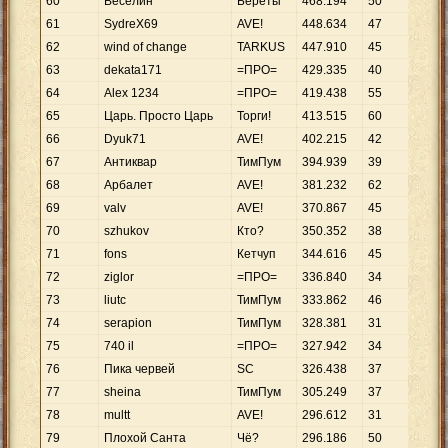
60
Веселин
Береты
468
.
194
50
9
.
3
61
SydreX69
AVE!
448
.
634
47
9
.
5
62
wind of change
TARKUS
447
.
910
45
9
.
9
63
dekata171
=ПРО=
429
.
335
40
10
.
64
Аlex 1234
=ПРО=
419
.
438
55
7
.
6
65
Царь. Просто Царь
Торги!
413
.
515
60
6
.
8
66
Dyuk71
AVE!
402
.
215
42
9
.
5
67
Антиквaр
ТимПум
394
.
939
39
10
.
68
Арбалет
AVE!
381
.
232
62
6
.
1
69
valv
AVE!
370
.
867
45
8
.
2
70
szhukov
Кто?
350
.
352
38
9
.
2
71
fons
Кетчуп
344
.
616
45
7
.
6
72
ziglor
=ПРО=
336
.
840
34
9
.
9
73
liutc
ТимПум
333
.
862
46
7
.
2
74
serapion
ТимПум
328
.
381
31
10
.
75
740 il
=ПРО=
327
.
942
34
9
.
6
76
Пика червей
SC
326
.
438
37
8
.
8
77
sheina
ТимПум
305
.
249
37
8
.
2
78
multt
AVE!
296
.
612
31
9
.
5
79
Плохой Санта
Чё?
296
.
186
50
5
.
9