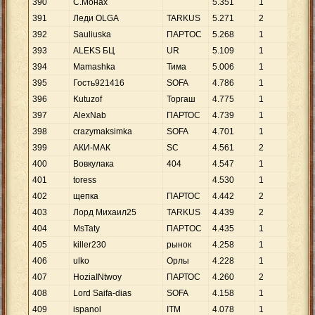
390
С.Монах
5
.
351
1
5
.
3
391
Леди OLGA
TARKUS
5
.
271
2
2
.
6
392
Sauliuska
ПАРTOC
5
.
268
1
5
.
2
393
ALEKS БЦ
UR
5
.
109
1
5
.
1
394
Mamashka
Тима
5
.
006
1
5
.
0
395
Гость921416
SOFA
4
.
786
1
4
.
7
396
Kutuzof
Торгаш
4
.
775
1
4
.
7
397
AlexNab
ПАРТОС
4
.
739
1
4
.
7
398
crazymaksimka
SOFA
4
.
701
1
4
.
7
399
АКИ-МАК
SC
4
.
561
2
2
.
2
400
Вовкулака
404
4
.
547
1
4
.
5
401
toress
4
.
530
1
4
.
5
402
щепка
ПАРТОС
4
.
442
2
2
.
2
403
Лорд Михаил25
TARKUS
4
.
439
2
2
.
2
404
MsTaty
ПАРTOC
4
.
435
1
4
.
4
405
killer230
рынок
4
.
258
1
4
.
2
406
ulko
Орлы
4
.
228
1
4
.
2
407
HoziaINtwoy
ПАРТОС
4
.
260
2
2
.
1
408
Lord Saifa-dias
SOFA
4
.
158
1
4
.
1
409
ispanol
ITM
4
.
078
1
4
.
0