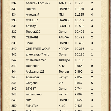
332
Алексей Грозный
TARKUS
11
.
721
2
5
.
8
333
kapdva
ПАРТОС
11
.
339
3
3
.
7
334
кучматый
ITM
11
.
125
4
2
.
7
335
MYLLER
ПАРТОС
10
.
752
4
2
.
6
336
Хохотун
ВОИНЫ
10
.
592
3
3
.
5
337
Teodor220
Орлы
10
.
495
1
10
.
338
СЕВАЛД
АЛЬФА
10
.
492
2
5
.
2
339
Злой
ПАРТОС
10
.
486
3
3
.
4
340
CHE FREE WOLF
=ПРО=
10
.
316
1
10
.
341
александр 7 мир
Орлы
10
.
195
1
10
.
342
M*16-Dreamer
ТимПум
10
.
160
1
10
.
343
Taurinoos
Kitty
9
.
965
9
1
.
1
344
Aleksandr123
Торгаш
9
.
890
2
4
.
9
345
Асламбек
Кетчуп
9
.
852
2
4
.
9
346
Gorgona
ViK
9
.
847
5
1
.
9
347
STIG87
Орлы
9
.
744
1
9
.
7
348
миллионер.
Кетчуп
9
.
667
2
4
.
8
349
tiute
ПАРТОС
9
.
622
3
3
.
2
350
FaHaTuk
Кто?
9
.
438
1
9
.
4