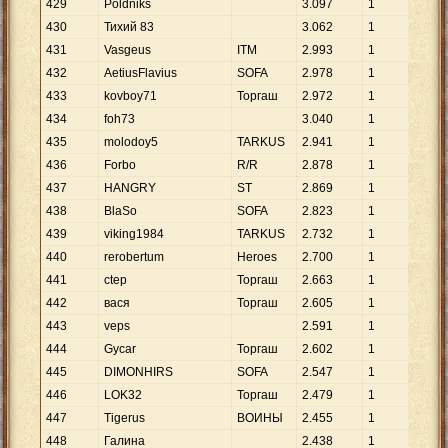
429
Poldniks
3
.
097
1
3
.
0
430
Тихий 83
3
.
062
1
3
.
0
431
Vasgeus
ITM
2
.
993
1
2
.
9
432
AetiusFlavius
SOFA
2
.
978
1
2
.
9
433
kovboy71
Торгаш
2
.
972
1
2
.
9
434
foh73
3
.
040
1
3
.
0
435
molodoy5
TARKUS
2
.
941
1
2
.
9
436
Forbo
R/R
2
.
878
1
2
.
8
437
HANGRY
ST
2
.
869
1
2
.
8
438
BlaSo
SOFA
2
.
823
1
2
.
8
439
viking1984
TARKUS
2
.
732
1
2
.
7
440
rerobertum
Heroes
2
.
700
1
2
.
7
441
ctep
Торгаш
2
.
663
1
2
.
6
442
вася
Торгаш
2
.
605
1
2
.
6
443
veps
2
.
591
1
2
.
5
444
Gycar
Торгаш
2
.
602
1
2
.
6
445
DIMONHIRS
SOFA
2
.
547
1
2
.
5
446
LOK32
Торгаш
2
.
479
1
2
.
4
447
Tigerus
ВОИНЫ
2
.
455
1
2
.
4
448
Галина
2
.
438
1
2
.
4