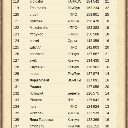
118
ololosha
TARKUS
164
.
542
21
7
.
8
119
Tris-matris
ТимПум
163
.
234
32
5
.
1
120
tripelh
=ПРО=
158
.
901
25
6
.
3
121
Nyles44
=ПРО=
156
.
478
18
8
.
6
122
Maksimishe
=ПРО=
153
.
383
16
9
.
5
123
Утрунос
=ПРО=
150
.
508
18
8
.
3
124
barret
Орлы
143
.
356
16
8
.
9
125
Edi777
=ПРО=
142
.
803
20
7
.
1
126
boorman
Кетчуп
137
.
887
21
6
.
5
127
swift
Кетчуп
134
.
435
13
10
.
128
Knyaz-45
Кетчуп
128
.
902
16
8
.
0
129
mreco
ТимПум
127
.
874
14
9
.
1
130
Лорд Moskit
ВОИНЫ
127
.
091
16
7
.
9
131
Радист
127
.
058
20
6
.
3
132
ПлюшкА
Береты
126
.
575
14
9
.
0
133
Planem
ITM
125
.
842
15
8
.
3
134
hols
=ПРО=
124
.
924
13
9
.
6
135
чижесан
=ПРО=
122
.
539
14
8
.
7
136
Лорд Паровоз
Кетчуп
122
.
366
16
7
.
6
137
timon172
ТимПум
122
.
152
30
4
.
0