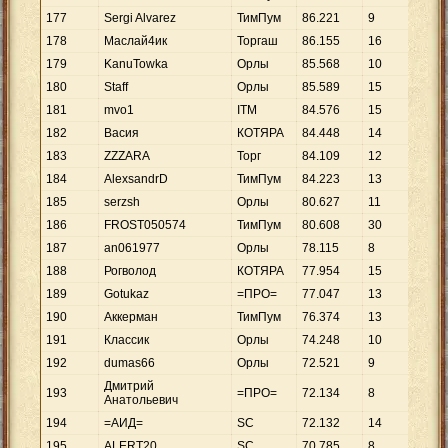
177
Sergi Alvarez
ТимПум
86
.
221
9
9
.
5
178
Маслай4ик
Торгаш
86
.
155
16
5
.
3
179
KanuTowka
Орлы
85
.
568
10
8
.
5
180
Staff
Орлы
85
.
589
15
5
.
7
181
mvo1
ITM
84
.
576
15
5
.
6
182
Васия
КОТЯРА
84
.
448
14
6
.
0
183
ZZZARA
Торг
84
.
109
12
7
.
0
184
AlexsandrD
ТимПум
84
.
223
13
6
.
4
185
serzsh
Орлы
80
.
627
11
7
.
3
186
FROST050574
ТимПум
80
.
608
30
2
.
6
187
an061977
Орлы
78
.
115
8
9
.
7
188
Рогволод
КОТЯРА
77
.
954
15
5
.
1
189
Gotukaz
=ПРО=
77
.
047
13
5
.
9
190
Аккерман
ТимПум
76
.
374
13
5
.
8
191
Классик
Орлы
74
.
248
10
7
.
4
192
dumas66
Орлы
72
.
521
9
8
.
0
Дмитрий
193
=ПРО=
72
.
134
8
9
.
0
Анатольевич
194
=АИД=
SC
72
.
132
14
5
.
1
195
ALERT20
SC
70
.
785
8
8
.
8