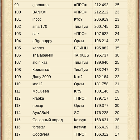
99
glamurna
=ПРО=
212
.
493
25
8
.
5
100
BANKAI
=ПРО=
212
.
212
23
9
.
2
101
incot
Кто?
206
.
919
23
8
.
9
102
smart 70
ТимПум
200
.
745
21
9
.
5
103
saiz
=ПРО=
197
.
622
24
8
.
2
104
cRgopuppy
Орлы
196
.
214
22
8
.
9
105
konros
ВОИНЫ
195
.
882
35
5
.
5
106
shalaipai4ik
TARKUS
195
.
737
30
6
.
5
107
sloinikas
ТимПум
189
.
640
25
7
.
5
108
Криминал
ТимПум
183
.
247
21
8
.
7
109
Дану 2009
Кто?
182
.
184
22
8
.
2
110
кос12
Орлы
181
.
758
21
8
.
6
111
McQueen
Kitty
180
.
146
29
6
.
2
112
krapka
=ПРО=
179
.
717
15
11
.
113
новар
Орлы
179
.
377
30
5
.
9
114
AyoASuN
SC
176
.
228
20
8
.
8
115
Северный народ
Кетчуп
168
.
631
28
6
.
0
116
forsstar
Кетчуп
166
.
419
33
5
.
0
117
Goodyera
=ПРО=
166
.
312
17
9
.
7