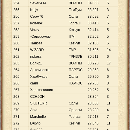
254
Sever 414
ВОИНЫ
34
.
063
5
6
.
8
255
Kotjv
ТимПум
33
.
891
3
11
.
256
Серж76
Орлы
33
.
692
7
4
.
8
257
нов-чок
Торгаш
33
.
413
6
5
.
5
258
Verav
Кетчуп
32
.
414
5
6
.
4
259
-Северомор-
ITM
32
.
252
5
6
.
4
260
Танюта
Кетчуп
32
.
103
6
5
.
3
261
WIZARD
TMP
31
.
595
14
2
.
2
262
npkoss
ТРИЗУБ
30
.
911
6
5
.
1
263
Волк21
ВОИНЫ
30
.
220
17
1
.
7
264
Артемьевка
ПАРТОС
29
.
853
6
4
.
9
265
УжеЛучше
Орлы
29
.
790
6
4
.
9
266
саня
ПАРТОС
29
.
733
8
3
.
7
267
Харьковчанин
29
.
252
5
5
.
8
268
C2H5OH
28
.
854
3
9
.
6
269
SKUTERR
Орлы
28
.
808
11
2
.
6
270
Arka
Орловы
28
.
239
4
7
.
0
271
Marchello
Торгаш
27
.
913
7
3
.
9
272
Dябло
Кетчуп
27
.
846
11
2
.
5