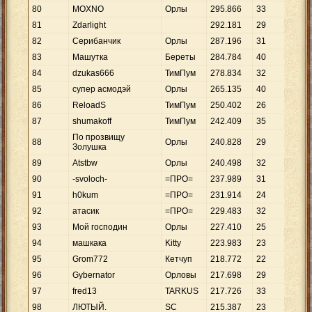
80
MOXNO
Орлы
295
.
866
33
8
.
9
81
Zdarlight
292
.
181
29
10
.
82
Серибанчик
Орлы
287
.
196
31
9
.
2
83
Машутка
Береты
284
.
784
40
7
.
1
84
dzukas666
ТимПум
278
.
834
32
8
.
7
85
супер асмодэй
Орлы
265
.
135
40
6
.
6
86
ReloadS
ТимПум
250
.
402
26
9
.
6
87
shumakoff
ТимПум
242
.
409
35
6
.
9
По прозвищу
88
Орлы
240
.
828
29
8
.
3
Золушка
89
Atstbw
Орлы
240
.
498
32
7
.
5
90
-svoloch-
=ПРО=
237
.
989
31
7
.
6
91
h0kum
=ПРО=
231
.
914
24
9
.
6
92
атасик
=ПРО=
229
.
483
32
7
.
1
93
Мой господин
Орлы
227
.
410
25
9
.
0
94
машкака
Kitty
223
.
983
23
9
.
7
95
Grom772
Кетчуп
218
.
772
22
9
.
9
96
Gybernator
Орловы
217
.
698
29
7
.
5
97
fred13
TARKUS
217
.
726
33
6
.
5
98
ЛЮТЫЙ.
SC
215
.
387
23
9
.
3