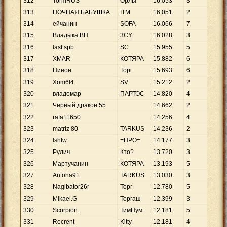
312
TormRUS
Орлы
16
.
053
3
5
.
3
313
НОЧНАЯ БАБУШКА
ITM
16
.
051
2
8
.
0
314
ейчанин
SOFA
16
.
066
7
2
.
2
315
Владыка ВП
3CY
16
.
028
3
5
.
3
316
last spb
SC
15
.
955
5
3
.
1
317
XMAR
КОТЯРА
15
.
882
6
2
.
6
318
Нинон
Торг
15
.
693
6
2
.
6
319
Xom6I4
SV
15
.
212
2
7
.
6
320
владемар
ПАРТОС
14
.
820
4
3
.
7
321
Черный дракон 55
14
.
662
2
7
.
3
322
rafa11650
14
.
256
4
3
.
5
323
matriz 80
TARKUS
14
.
236
2
7
.
1
324
lshtw
=ПРО=
14
.
177
3
4
.
7
325
Рулич
Кто?
13
.
720
3
4
.
5
326
Мартучанин
КОТЯРА
13
.
193
5
2
.
6
327
Antoha91
TARKUS
13
.
030
3
4
.
3
328
Nagibator26r
Торг
12
.
780
5
2
.
5
329
Mikael.G
Торгаш
12
.
399
3
4
.
1
330
Scorpion.
ТимПум
12
.
181
5
2
.
4
331
Recrent
Kitty
12
.
181
4
3
.
0