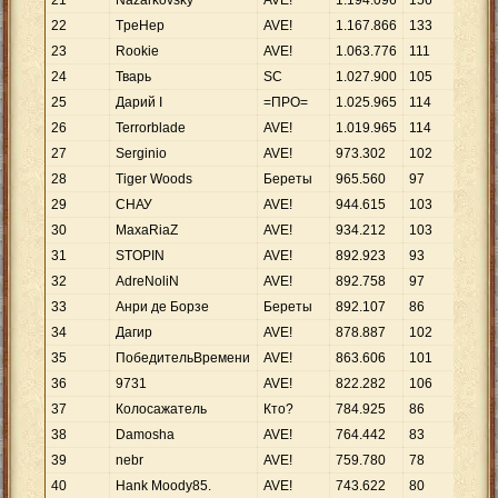
21
Nazarkovsky
AVE!
1
.
194
.
096
156
7
.
6
22
TpeHep
AVE!
1
.
167
.
866
133
8
.
7
23
Rookie
AVE!
1
.
063
.
776
111
9
.
5
24
Тварь
SC
1
.
027
.
900
105
9
.
7
25
Дарий I
=ПРО=
1
.
025
.
965
114
9
.
0
26
Terrorblade
AVE!
1
.
019
.
965
114
8
.
9
27
Serginio
AVE!
973
.
302
102
9
.
5
28
Tiger Woods
Береты
965
.
560
97
9
.
9
29
СНАУ
AVE!
944
.
615
103
9
.
1
30
MaxaRiaZ
AVE!
934
.
212
103
9
.
0
31
STOPIN
AVE!
892
.
923
93
9
.
6
32
AdreNoliN
AVE!
892
.
758
97
9
.
2
33
Анри де Борзе
Береты
892
.
107
86
10
.
34
Дагир
AVE!
878
.
887
102
8
.
6
35
ПобедительВремени
AVE!
863
.
606
101
8
.
5
36
9731
AVE!
822
.
282
106
7
.
7
37
Колосажатель
Кто?
784
.
925
86
9
.
1
38
Damosha
AVE!
764
.
442
83
9
.
2
39
nebr
AVE!
759
.
780
78
9
.
7
40
Hank Moody85.
AVE!
743
.
622
80
9
.
2