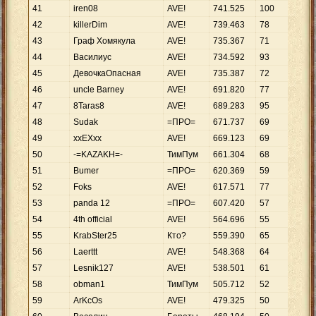
41
iren08
AVE!
741
.
525
100
7
.
4
42
killerDim
AVE!
739
.
463
78
9
.
4
43
Граф Хомякула
AVE!
735
.
367
71
10
.
44
Василиус
AVE!
734
.
592
93
7
.
8
45
ДевочкаОпасная
AVE!
735
.
387
72
10
.
46
uncle Barney
AVE!
691
.
820
77
8
.
9
47
8Taras8
AVE!
689
.
283
95
7
.
2
48
Sudak
=ПРО=
671
.
737
69
9
.
7
49
xxEXxx
AVE!
669
.
123
69
9
.
6
50
-=KAZAKH=-
ТимПум
661
.
304
68
9
.
7
51
Вumer
=ПРО=
620
.
369
59
10
.
52
Foks
AVE!
617
.
571
77
8
.
0
53
panda 12
=ПРО=
607
.
420
57
10
.
54
4th official
AVE!
564
.
696
55
10
.
55
KrabSter25
Кто?
559
.
390
65
8
.
6
56
Laerttt
AVE!
548
.
368
64
8
.
5
57
Lesnik127
AVE!
538
.
501
61
8
.
8
58
obman1
ТимПум
505
.
712
52
9
.
7
59
ArKcOs
AVE!
479
.
325
50
9
.
5