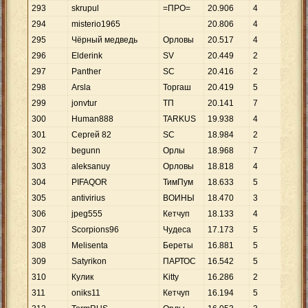
293
skrupul
=ПРО=
20
.
906
4
5
.
2
294
misterio1965
20
.
806
4
5
.
2
295
Чёрный медведь
Орловы
20
.
517
4
5
.
1
296
Elderink
SV
20
.
449
2
10
.
297
Panther
SC
20
.
416
2
10
.
298
Arsla
Торгаш
20
.
419
5
4
.
0
299
jonvtur
ТП
20
.
141
7
2
.
8
300
Human888
TARKUS
19
.
938
4
4
.
9
301
Сергей 82
SC
18
.
984
2
9
.
4
302
begunn
Орлы
18
.
968
7
2
.
7
303
aleksanuy
Орловы
18
.
818
4
4
.
7
304
PIFAQOR
ТимПум
18
.
633
5
3
.
7
305
antivirius
ВОИНЫ
18
.
470
3
6
.
1
306
jpeg555
Кетчуп
18
.
133
4
4
.
5
307
Scorpions96
Чудеса
17
.
173
5
3
.
4
308
Melisenta
Береты
16
.
881
5
3
.
3
309
Satyrikon
ПАРТОС
16
.
542
5
3
.
3
310
Кулик
Kitty
16
.
286
2
8
.
1
311
oniks11
Кетчуп
16
.
194
5
3
.
2