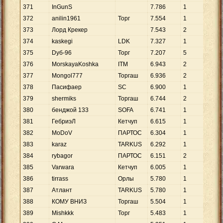
371
InGunS
7
.
786
1
7
.
7
372
anilin1961
Торг
7
.
554
1
7
.
5
373
Лорд Крекер
7
.
543
2
3
.
7
374
kaskegi
LDK
7
.
327
1
7
.
3
375
Dуб-96
Торг
7
.
207
5
1
.
4
376
MorskayaKoshka
ITM
6
.
943
2
3
.
4
377
Mongol777
Торгаш
6
.
936
2
3
.
4
378
Пасифаер
SC
6
.
900
1
6
.
9
379
shermiks
Торгаш
6
.
744
2
3
.
3
380
бенджой 133
SOFA
6
.
741
1
6
.
7
381
ГебриэЛ
Кетчуп
6
.
615
1
6
.
6
382
MoDoV
ПАРТОС
6
.
304
1
6
.
3
383
karaz
TARKUS
6
.
292
1
6
.
2
384
rybagor
ПАРТОС
6
.
151
2
3
.
0
385
Varwara
Кетчуп
6
.
005
1
6
.
0
386
tirrass
Орлы
5
.
780
1
5
.
7
387
Атлант
TARKUS
5
.
780
1
5
.
7
388
КОМУ ВНИЗ
Торгаш
5
.
504
1
5
.
5
389
Mishkkk
Торг
5
.
483
1
5
.
4