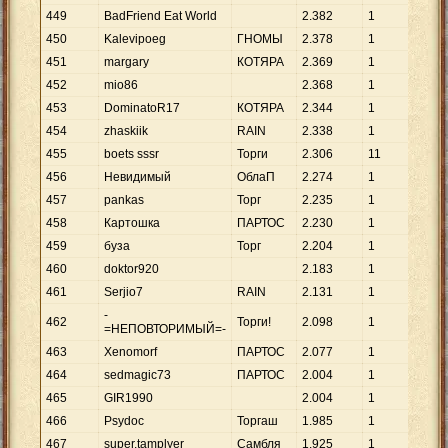
449
BadFriend Eat World
2
.
382
1
2
.
3
450
Kalevipoeg
ГНОМЫ
2
.
378
1
2
.
3
451
margary
КОТЯРА
2
.
369
1
2
.
3
452
mio86
2
.
368
1
2
.
3
453
DominatoR17
КОТЯРА
2
.
344
1
2
.
3
454
zhaskiik
RAIN
2
.
338
1
2
.
3
455
boets sssr
Торги
2
.
306
11
21
456
Невидимый
ОблаП
2
.
274
1
2
.
2
457
pankas
Торг
2
.
235
1
2
.
2
458
Картошка
ПАРТОС
2
.
230
1
2
.
2
459
буза
Торг
2
.
204
1
2
.
2
460
doktor920
2
.
183
1
2
.
1
461
Serjio7
RAIN
2
.
131
1
2
.
1
-
462
Торги!
2
.
098
1
2
.
0
=НЕПОВТОРИМЫЙ=-
463
Xenomorf
ПАРТОС
2
.
077
1
2
.
0
464
sedmagic73
ПАРТОС
2
.
004
1
2
.
0
465
GIR1990
2
.
004
1
2
.
0
466
Psydoc
Торгаш
1
.
985
1
1
.
9
467
super.tamplyer
Самбля
1
.
925
1
1
.
9