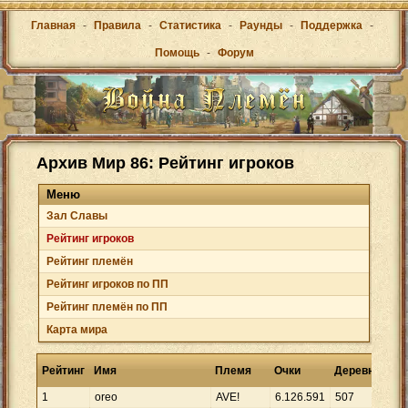
Главная
-
Правила
-
Статистика
-
Раунды
-
Поддержка
-
Помощь
-
Форум
Архив Мир 86: Рейтинг игроков
Меню
Зал Cлавы
Рейтинг игроков
Рейтинг племён
Рейтинг игроков по ПП
Рейтинг племён по ПП
Карта мира
Очк
Рейтинг
Имя
Племя
Очки
Деревни
де
1
oreo
AVE!
6
.
126
.
591
507
12
.