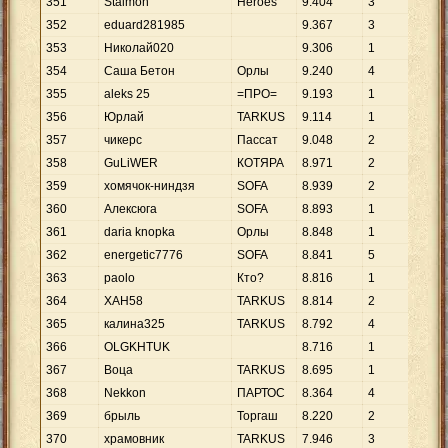
351
Stalmon
Heroes
9
.
404
3
3
.
1
352
eduard281985
9
.
367
3
3
.
1
353
Николай020
9
.
306
1
9
.
3
354
Саша Бетон
Орлы
9
.
240
4
2
.
3
355
aleks 25
=ПРО=
9
.
193
1
9
.
1
356
Юрлай
TARKUS
9
.
114
1
9
.
1
357
чикерс
Пассат
9
.
048
2
4
.
5
358
GuLiWER
КОТЯРА
8
.
971
2
4
.
4
359
хомячок-ниндзя
SOFA
8
.
939
2
4
.
4
360
Алексюга
SOFA
8
.
893
1
8
.
8
361
daria knopka
Орлы
8
.
848
1
8
.
8
362
energetic7776
SOFA
8
.
841
5
1
.
7
363
paolo
Кто?
8
.
816
1
8
.
8
364
XAH58
TARKUS
8
.
814
2
4
.
4
365
калина325
TARKUS
8
.
792
4
2
.
1
366
OLGKHTUK
8
.
716
1
8
.
7
367
Воца
TARKUS
8
.
695
1
8
.
6
368
Nekkon
ПАРТОС
8
.
364
4
2
.
0
369
брыль
Торгаш
8
.
220
2
4
.
1
370
храмовник
TARKUS
7
.
946
3
2
.
6