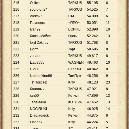
215
Osticc
TARKUS
55
.
195
6
9
.
1
216
scorpion24
TARKUS
54
.
525
7
7
.
7
217
Aleks25
ITM
54
.
009
6
9
.
0
218
Памперс
=ПРО=
53
.
051
11
4
.
8
219
Ivan29
ВОИНЫ
52
.
890
10
5
.
2
220
Князь Майкл
Орлы
52
.
242
13
4
.
0
221
lord Zokirov
TARKUS
51
.
768
8
6
.
4
222
Болт
Торг
50
.
695
8
6
.
3
223
zoltano
TARKUS
49
.
617
8
6
.
2
224
Царь555
WAGNER
49
.
463
10
4
.
9
225
DVFU
Береты
48
.
842
8
6
.
1
226
kuzhenkino96
ТимПум
48
.
256
9
5
.
3
227
ТИПограф
Kitty
48
.
123
23
2
.
0
228
Каляныч
TARKUS
47
.
921
8
5
.
9
229
jan50
Кетчуп
47
.
896
13
3
.
6
230
Teftele4ka
КОТЯРА
47
.
452
13
3
.
6
231
NOGIRUKI
Kitty
46
.
025
14
3
.
2
232
Diadiadjeck
Кетчуп
44
.
875
8
5
.
6
233
Lisenok
Kitty
44
.
224
5
8
.
8
234
-тритон-
SC
43
.
411
7
6
.
2