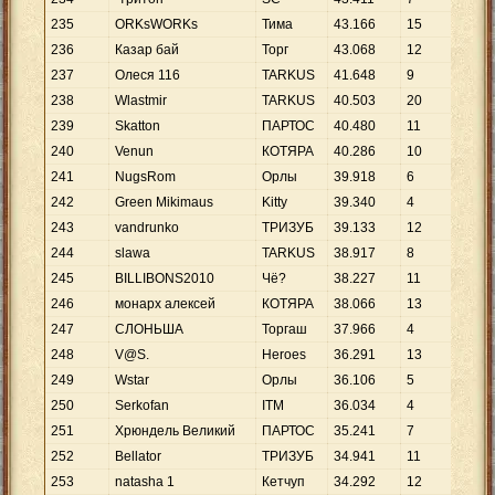
235
ORKsWORKs
Тима
43
.
166
15
2
.
8
236
Казар бай
Торг
43
.
068
12
3
.
5
237
Олеся 116
TARKUS
41
.
648
9
4
.
6
238
Wlastmir
TARKUS
40
.
503
20
2
.
0
239
Skatton
ПАРТОС
40
.
480
11
3
.
6
240
Venun
КОТЯРА
40
.
286
10
4
.
0
241
NugsRom
Орлы
39
.
918
6
6
.
6
242
Green Mikimaus
Kitty
39
.
340
4
9
.
8
243
vandrunko
ТРИЗУБ
39
.
133
12
3
.
2
244
slawa
TARKUS
38
.
917
8
4
.
8
245
BILLIBONS2010
Чё?
38
.
227
11
3
.
4
246
монарх алексей
КОТЯРА
38
.
066
13
2
.
9
247
СЛОНЬША
Торгаш
37
.
966
4
9
.
4
248
V@S.
Heroes
36
.
291
13
2
.
7
249
Wstar
Орлы
36
.
106
5
7
.
2
250
Serkofan
ITM
36
.
034
4
9
.
0
251
Хрюндель Великий
ПАРТОС
35
.
241
7
5
.
0
252
Bellator
ТРИЗУБ
34
.
941
11
3
.
1
253
natasha 1
Кетчуп
34
.
292
12
2
.
8