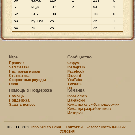
60
ежжж
229
1
229
0
61
йцук
187
2
94
2
9
62
БТБ
103
1
103
0
63
бульба
26
1
26
1
2
64
Киeв
26
1
26
1
2
Игра
Сообщество
Правила
Форум
Зал славы
Instagram
Настройки миров
Facebook
Статистика
Discord
Скоростные раунды
YouTube
Обои
TWstats
ВК
Помощь & Поддержка
Команда
Помощь
InnoGames
Поддержка
Вакансии
Задать вопрос
Команда службы поддержки
Команда разработчиков
История
© 2003 - 2026
InnoGames GmbH
·
Контакты
·
Безопасность данных
·
Условия