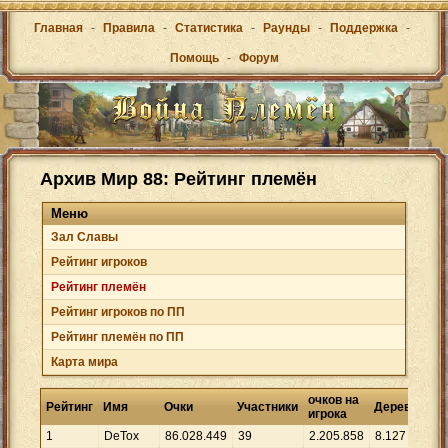
Главная
-
Правила
-
Статистика
-
Раунды
-
Поддержка
-
Помощь
-
Форум
Архив Мир 88: Рейтинг племён
Меню
Зал Cлавы
Рейтинг игроков
Рейтинг племён
Рейтинг игроков по ПП
Рейтинг племён по ПП
Карта мира
очков на
О
Рейтинг
Имя
Очки
Участники
Деревни
игрока
д
1
DeTox
86
.
028
.
449
39
2
.
205
.
858
8
.
127
1