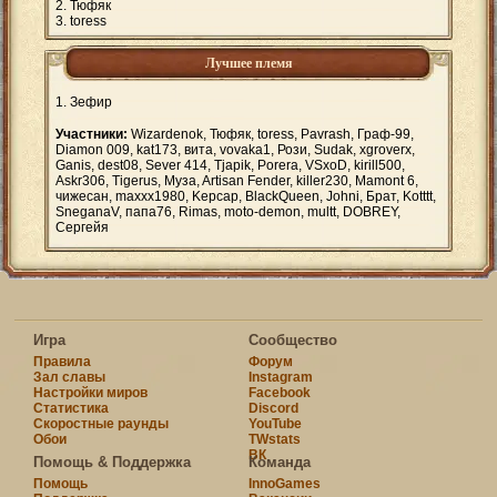
Тюфяк
toress
Лучшее племя
Зефир
Участники:
Wizardenok, Тюфяк, toress, Pavrash, Граф-99,
Diamon 009, kat173, витa, vovaka1, Рози, Sudak, xgroverx,
Ganis, dest08, Sever 414, Tjapik, Porera, VSxoD, kirill500,
Askr306, Tigerus, Mузa, Artisan Fender, killer230, Mamont 6,
чижесан, maxxx1980, Kepcap, BlackQueen, Johni, Брат, Kotttt,
SneganaV, папа76, Rimas, moto-demon, multt, DOBREY,
Сергейя
Игра
Сообщество
Правила
Форум
Зал славы
Instagram
Настройки миров
Facebook
Статистика
Discord
Скоростные раунды
YouTube
Обои
TWstats
ВК
Помощь & Поддержка
Команда
Помощь
InnoGames