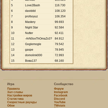
5
Love2Bash
116
.
730
6
daviddd
108
.
120
7
profsoyuz
106
.
354
8
Mastery
99
.
693
9
Night Star
92
.
584
10
Nutter
92
.
411
11
-ArN0oxThOmaZx3?
84
.
912
12
Goglemogle
79
.
542
13
gaspe
78
.
945
14
domolink000
72
.
993
15
Вова137
68
.
160
Игра
Сообщество
Правила
Форум
Зал славы
Instagram
Настройки миров
Facebook
Статистика
Discord
Скоростные раунды
YouTube
Обои
TWstats