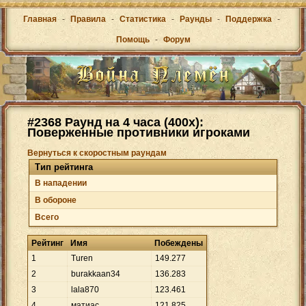
Главная
-
Правила
-
Статистика
-
Раунды
-
Поддержка
-
Помощь
-
Форум
#2368 Раунд на 4 часа (400х):
Поверженные противники игроками
Вернуться к скоростным раундам
Тип рейтинга
В нападении
В обороне
Всего
Рейтинг
Имя
Побеждены
1
Turen
149
.
277
2
burakkaan34
136
.
283
3
lala870
123
.
461
4
матиас
121
.
825