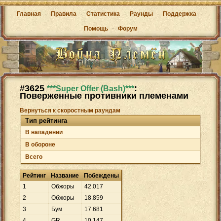
Главная
-
Правила
-
Статистика
-
Раунды
-
Поддержка
-
Помощь
-
Форум
#3625
:
***Super Offer (Bash)***
Поверженные противники племенами
Вернуться к скоростным раундам
Тип рейтинга
В нападении
В обороне
Всего
Рейтинг
Название
Побеждены
1
Oбжоры
42
.
017
2
Обжоры
18
.
859
3
Бум
17
.
681
4
GR
10
.
147