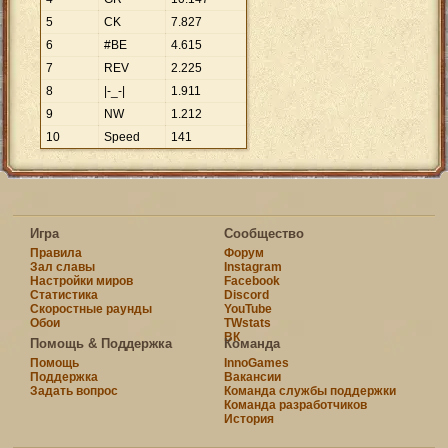
5
CK
7
.
827
6
#BE
4
.
615
7
REV
2
.
225
8
|-_-|
1
.
911
9
NW
1
.
212
10
Speed
141
Игра
Сообщество
Правила
Форум
Зал славы
Instagram
Настройки миров
Facebook
Статистика
Discord
Скоростные раунды
YouTube
Обои
TWstats
ВК
Помощь & Поддержка
Команда
Помощь
InnoGames
Поддержка
Вакансии
Задать вопрос
Команда службы поддержки
Команда разработчиков
История