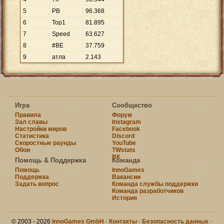
5
PB
96
.
368
6
Top1
81
.
895
7
Speed
63
.
627
8
#BE
37
.
759
9
атла
2
.
143
Игра
Сообщество
Правила
Форум
Зал славы
Instagram
Настройки миров
Facebook
Статистика
Discord
Скоростные раунды
YouTube
Обои
TWstats
ВК
Помощь & Поддержка
Команда
Помощь
InnoGames
Поддержка
Вакансии
Задать вопрос
Команда службы поддержки
Команда разработчиков
История
© 2003 - 2026
InnoGames GmbH
·
Контакты
·
Безопасность данных
·