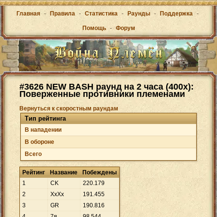
Главная
-
Правила
-
Статистика
-
Раунды
-
Поддержка
-
Помощь
-
Форум
#3626 NEW BASH раунд на 2 часа (400х):
Поверженные противники племенами
Вернуться к скоростным раундам
Тип рейтинга
В нападении
В обороне
Всего
Рейтинг
Название
Побеждены
1
CK
220
.
179
2
XxXx
191
.
455
3
GR
190
.
816
4
7я
98
.
544