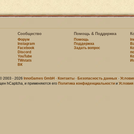
Сообщество
Помощь & Поддержка
К
Форум
Помощь
I
Instagram
Поддержка
В
Facebook
Задать вопрос
К
Discord
п
YouTube
К
TWstats
И
ВК
© 2003 - 2026
InnoGames GmbH
·
Контакты
·
Безопасность данных
·
Услови
щен hCaptcha, и применяются его
Политика конфиденциальности
и
Условия