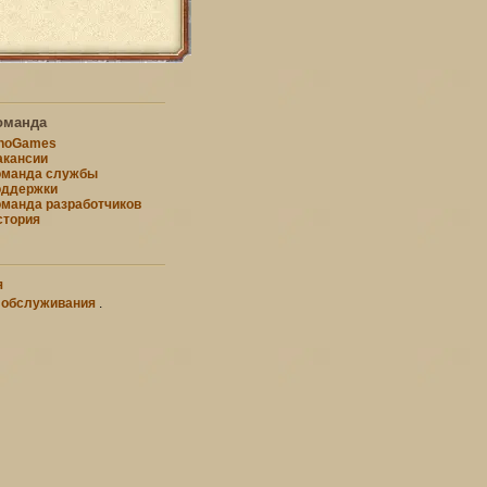
оманда
nnoGames
акансии
оманда службы
оддержки
оманда разработчиков
стория
я
 обслуживания
.