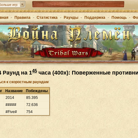
Tribal Wars 2 – сиквел классической игры
Больше игр:
Forge of Empires – стратегия через эпохи
вная
-
Правила
-
Статистика
-
Раунды
-
Поддержка
-
Помощь
-
Фо
Grepolis – постройте свою империю в Древней
Греции
45
4 Раунд на 1
часа (400x): Поверженные противн
ься к скоростным раундам
нг
Название
Побеждены
2014
85
.
395
#####
72
.
636
#Five#
754