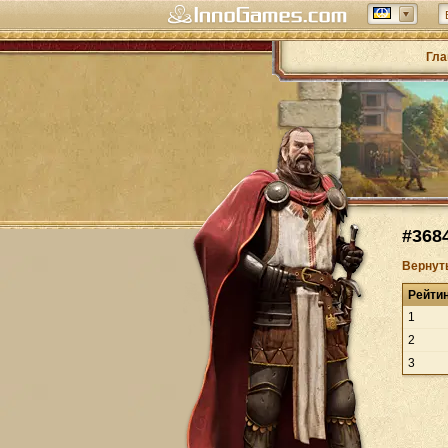
Гла
#368
Вернут
Рейти
1
2
3