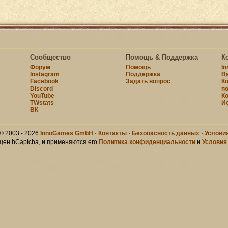
Сообщество
Помощь & Поддержка
К
Форум
Помощь
I
Instagram
Поддержка
В
Facebook
Задать вопрос
К
Discord
п
YouTube
К
TWstats
И
ВК
© 2003 - 2026
InnoGames GmbH
·
Контакты
·
Безопасность данных
·
Услови
щен hCaptcha, и применяются его
Политика конфиденциальности
и
Условия