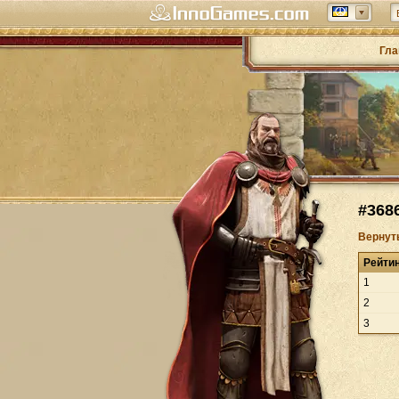
Гла
#368
Вернут
Рейти
1
2
3