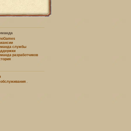
оманда
nnoGames
акансии
оманда службы
оддержки
оманда разработчиков
стория
я
 обслуживания
.