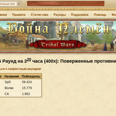
Tribal Wars 2 – сиквел классической игры
Больше игр:
Forge of Empires – стратегия через эпохи
вная
-
Правила
-
Статистика
-
Раунды
-
Поддержка
-
Помощь
-
Фо
Grepolis – постройте свою империю в Древней
Греции
20
6 Раунд на 2
часа (400x): Поверженные противн
ься к скоростным раундам
нг
Название
Побеждены
SpD
59
.
424
Волки
15
.
779
CK
1
.
962