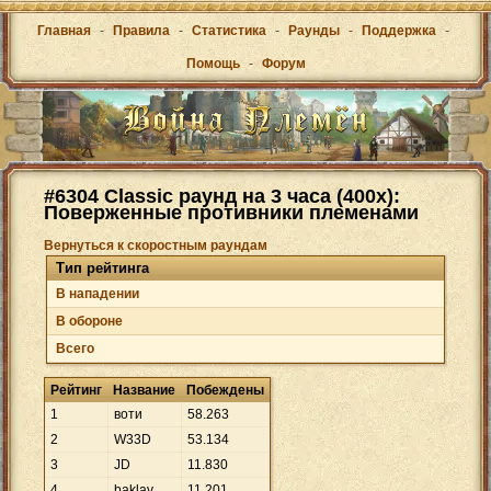
Главная
-
Правила
-
Статистика
-
Раунды
-
Поддержка
-
Помощь
-
Форум
#6304 Classic раунд на 3 часа (400x):
Поверженные противники племенами
Вернуться к скоростным раундам
Тип рейтинга
В нападении
В обороне
Всего
Рейтинг
Название
Побеждены
1
воти
58
.
263
2
W33D
53
.
134
3
JD
11
.
830
4
baklav
11
.
201