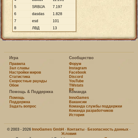
5
SRBIJA
7
.
197
6
dasdas
1
.
828
7
esd
101
8
ЛВД
13
Игра
Сообщество
Правила
Форум
Зал славы
Instagram
Настройки миров
Facebook
Статистика
Discord
Скоростные раунды
YouTube
Обои
TWstats
ВК
Помощь & Поддержка
Команда
Помощь
InnoGames
Поддержка
Вакансии
Задать вопрос
Команда службы поддержки
Команда разработчиков
История
© 2003 - 2026
InnoGames GmbH
·
Контакты
·
Безопасность данных
·
Условия