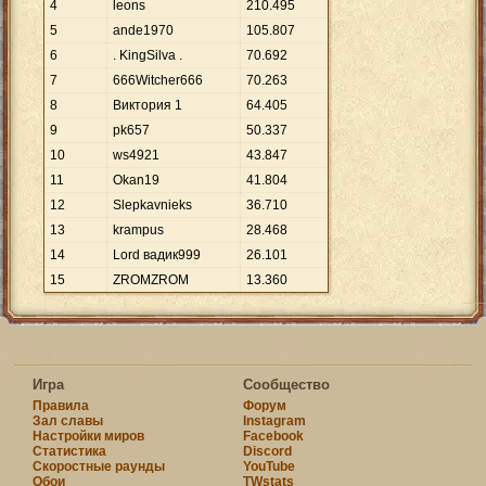
4
leons
210
.
495
5
ande1970
105
.
807
6
. KingSilva .
70
.
692
7
666Witcher666
70
.
263
8
Виктория 1
64
.
405
9
pk657
50
.
337
10
ws4921
43
.
847
11
Okan19
41
.
804
12
Slepkavnieks
36
.
710
13
krampus
28
.
468
14
Lord вадик999
26
.
101
15
ZROMZROM
13
.
360
Игра
Сообщество
Правила
Форум
Зал славы
Instagram
Настройки миров
Facebook
Статистика
Discord
Скоростные раунды
YouTube
Обои
TWstats