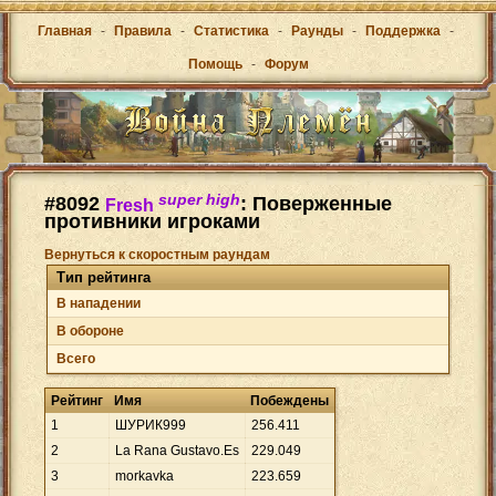
Главная
-
Правила
-
Статистика
-
Раунды
-
Поддержка
-
Помощь
-
Форум
super high
#8092
: Поверженные
Fresh
противники игроками
Вернуться к скоростным раундам
Тип рейтинга
В нападении
В обороне
Всего
Рейтинг
Имя
Побеждены
1
ШУРИК999
256
.
411
2
La Rana Gustavo.Es
229
.
049
3
morkavka
223
.
659