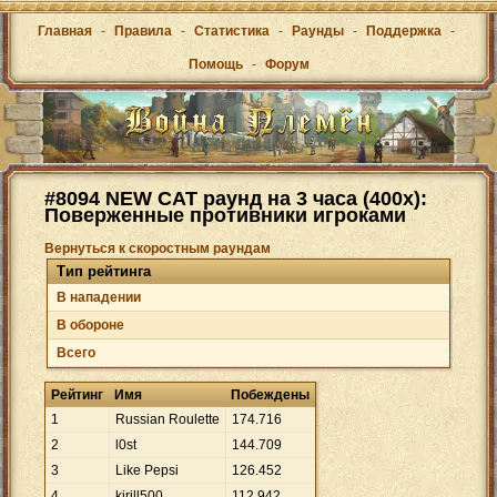
Главная
-
Правила
-
Статистика
-
Раунды
-
Поддержка
-
Помощь
-
Форум
#8094 NEW CAT раунд на 3 часа (400х):
Поверженные противники игроками
Вернуться к скоростным раундам
Тип рейтинга
В нападении
В обороне
Всего
Рейтинг
Имя
Побеждены
1
Russian Roulette
174
.
716
2
l0st
144
.
709
3
Like Pepsi
126
.
452
4
kirill500
112
.
942