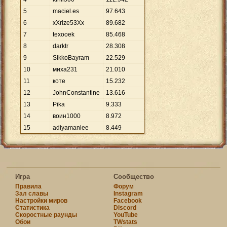
5
maciel.es
97
.
643
6
xXrize53Xx
89
.
682
7
texooek
85
.
468
8
darktr
28
.
308
9
SikkoBayram
22
.
529
10
миха231
21
.
010
11
коте
15
.
232
12
JohnConstantine
13
.
616
13
Pikа
9
.
333
14
воин1000
8
.
972
15
adiyamanlee
8
.
449
Игра
Сообщество
Правила
Форум
Зал славы
Instagram
Настройки миров
Facebook
Статистика
Discord
Скоростные раунды
YouTube
Обои
TWstats