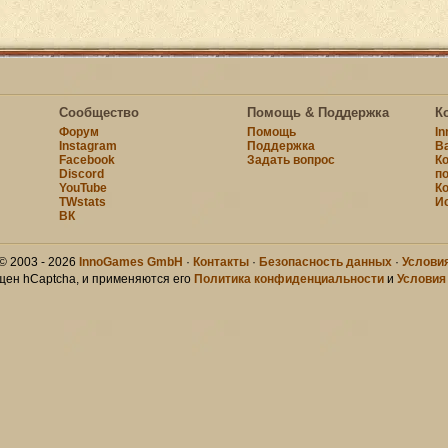
Сообщество
Помощь & Поддержка
К
Форум
Помощь
I
Instagram
Поддержка
В
Facebook
Задать вопрос
К
Discord
п
YouTube
К
TWstats
И
ВК
© 2003 - 2026
InnoGames GmbH
·
Контакты
·
Безопасность данных
·
Услови
щен hCaptcha, и применяются его
Политика конфиденциальности
и
Условия