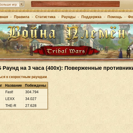
Tribal Wars 2 – сиквел классической игры
Больше игр:
Forge of Empires – стратегия через эпохи
вная
-
Правила
-
Статистика
-
Раунды
-
Поддержка
-
Помощь
-
Фо
Grepolis – постройте свою империю в Древней
Греции
5 Раунд на 3 часа (400x): Поверженные противни
ься к скоростным раундам
нг
Название
Побеждены
Fast!
304
.
794
LEXX
34
.
027
THE-R
27
.
628