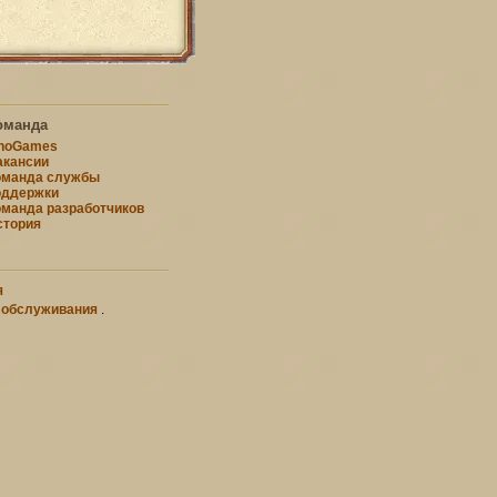
оманда
nnoGames
акансии
оманда службы
оддержки
оманда разработчиков
стория
я
 обслуживания
.