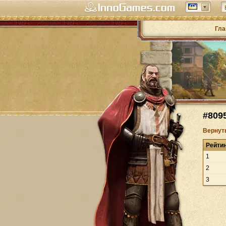
Гла
#809
Вернут
Рейти
1
2
3