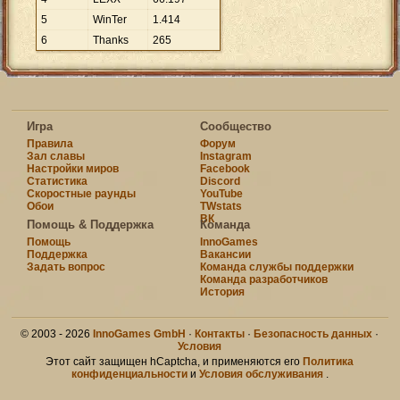
5
WinTer
1
.
414
6
Thanks
265
Игра
Сообщество
Правила
Форум
Зал славы
Instagram
Настройки миров
Facebook
Статистика
Discord
Скоростные раунды
YouTube
Обои
TWstats
ВК
Помощь & Поддержка
Команда
Помощь
InnoGames
Поддержка
Вакансии
Задать вопрос
Команда службы поддержки
Команда разработчиков
История
© 2003 - 2026
InnoGames GmbH
·
Контакты
·
Безопасность данных
·
Условия
Этот сайт защищен hCaptcha, и применяются его
Политика
конфиденциальности
и
Условия обслуживания
.