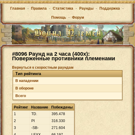
Главная
-
Правила
-
Статистика
-
Раунды
-
Поддержка
-
Помощь
-
Форум
#8096 Раунд на 2 часа (400x):
Поверженные противники племенами
Вернуться к скоростным раундам
Тип рейтинга
В нападении
В обороне
Всего
Рейтинг
Название
Побеждены
1
TD.
395
.
478
2
PI
316
.
330
3
-SB-
271
.
604
4
LEXX
66
.
197