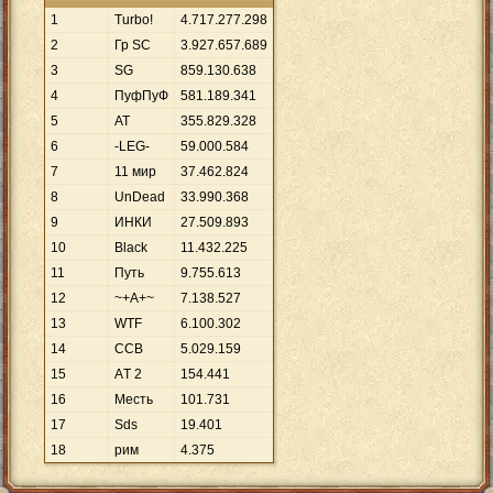
1
Turbo!
4
.
717
.
277
.
298
2
Гр SC
3
.
927
.
657
.
689
3
SG
859
.
130
.
638
4
ПуфПуФ
581
.
189
.
341
5
АТ
355
.
829
.
328
6
-LEG-
59
.
000
.
584
7
11 мир
37
.
462
.
824
8
UnDead
33
.
990
.
368
9
ИНКИ
27
.
509
.
893
10
Black
11
.
432
.
225
11
Путь
9
.
755
.
613
12
~+A+~
7
.
138
.
527
13
WTF
6
.
100
.
302
14
ССВ
5
.
029
.
159
15
AТ 2
154
.
441
16
Месть
101
.
731
17
Sds
19
.
401
18
рим
4
.
375