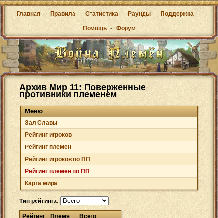
Главная
-
Правила
-
Статистика
-
Раунды
-
Поддержка
-
Помощь
-
Форум
Архив Мир 11: Поверженные
противники племенем
Меню
Зал Cлавы
Рейтинг игроков
Рейтинг племён
Рейтинг игроков по ПП
Рейтинг племён по ПП
Карта мира
Тип рейтинга:
Рейтинг
Племя
Всего