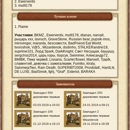
Ewerverds
mullt178
Лучшее племя
Flame
Участники:
BKMZ., Ewerverds, mullt178, dianas, narvall,
рыцарь ххх, lavruch, GraveStone, Russian bear, pupsik-mos,
mirovinger, maranta, безсовести, BadFriend Eat World,
tvoroshok, V@S., Wizardenok, dоdinhо, STALKERandrei18,
suprime101, Лорд Spark, DarkKnight, Свет Несущая, башушу,
sergchss2014, царь горы, борсук, Swimmer, Александр72,
BMIBK, Пика червей, Lissaria, Scarlet flower, Mansell, Tjapik,
славентий, девочка с зажигалками, Fumiko, kiraly,
SalomejaTwo, Rain Death, SUPERBIT2008, ProstotaK, HardLik,
DE LUXE, BadSmok, fghj, *Graf*, Esteriol, BARAKA
Завоеватель
Завладел 500
Завладел 250
деревнями первым
деревнями первым
03.03.2019 в 16:02
24.01.2019 в 09:21
Завладел 100
Завладел 2
деревнями первым
деревнями первым
Wizardenok
21.12.2018 в 16:13
19.11.2018 в 18:38