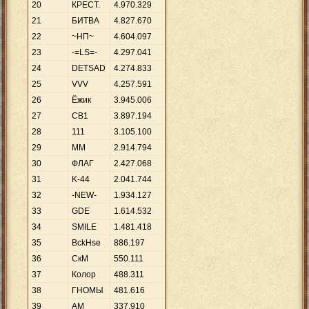
20
КРЕСТ.
4
.
970
.
329
21
БИТВА
4
.
827
.
670
22
~НП~
4
.
604
.
097
23
-=LS=-
4
.
297
.
041
24
DETSAD
4
.
274
.
833
25
VVV
4
.
257
.
591
26
Ёжик
3
.
945
.
006
27
СВ1
3
.
897
.
194
28
111
3
.
105
.
100
29
MM
2
.
914
.
794
30
ФЛАГ
2
.
427
.
068
31
K-44
2
.
041
.
744
32
-NEW-
1
.
934
.
127
33
GDE
1
.
614
.
532
34
SМILЕ
1
.
481
.
418
35
BckHse
886
.
197
36
СкМ
550
.
111
37
Колор
488
.
311
38
ГНОМЫ
481
.
616
39
АМ
337
.
910