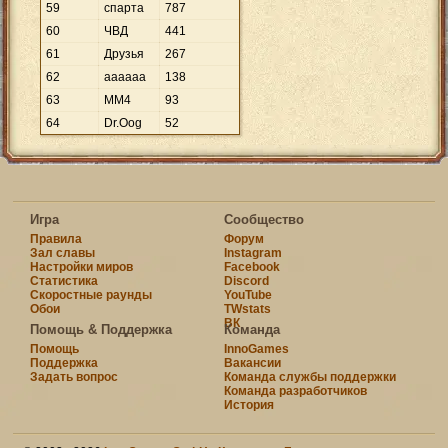
59
спарта
787
60
ЧВД
441
61
Друзья
267
62
аааааа
138
63
MM4
93
64
Dr.Oog
52
Игра
Сообщество
Правила
Форум
Зал славы
Instagram
Настройки миров
Facebook
Статистика
Discord
Скоростные раунды
YouTube
Обои
TWstats
ВК
Помощь & Поддержка
Команда
Помощь
InnoGames
Поддержка
Вакансии
Задать вопрос
Команда службы поддержки
Команда разработчиков
История