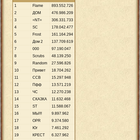
1
Flame
893
.
552
.
726
2
ДОМ
476
.
986
.
209
3
=NT=
306
.
331
.
733
4
SC
178
.
042
.
477
5
Frost
161
.
164
.
294
6
Дом 2
137
.
709
.
619
7
000
97
.
190
.
047
8
Scrubs
48
.
139
.
250
9
Random
27
.
596
.
826
10
Привет
18
.
704
.
262
11
ССВ
15
.
297
.
948
12
Пфф
13
.
571
.
219
13
ЧС
12
.
270
.
238
14
СКАЗКА
11
.
632
.
468
15
ST
11
.
588
.
067
16
МЫ!!!
9
.
897
.
962
17
OPR
9
.
374
.
580
18
Юг
7
.
461
.
292
19
КРЕСТ
6
.
327
.
962