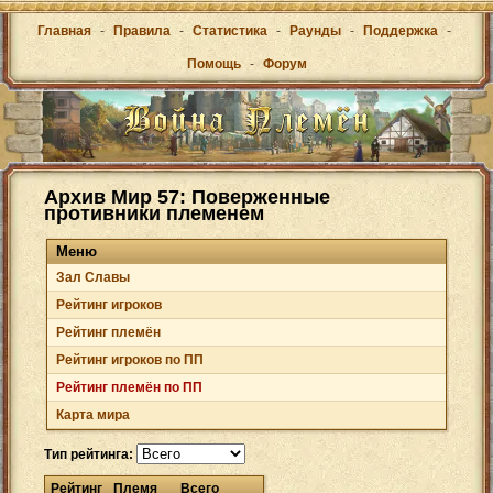
Главная
-
Правила
-
Статистика
-
Раунды
-
Поддержка
-
Помощь
-
Форум
Архив Мир 57: Поверженные
противники племенем
Меню
Зал Cлавы
Рейтинг игроков
Рейтинг племён
Рейтинг игроков по ПП
Рейтинг племён по ПП
Карта мира
Тип рейтинга:
Рейтинг
Племя
Всего