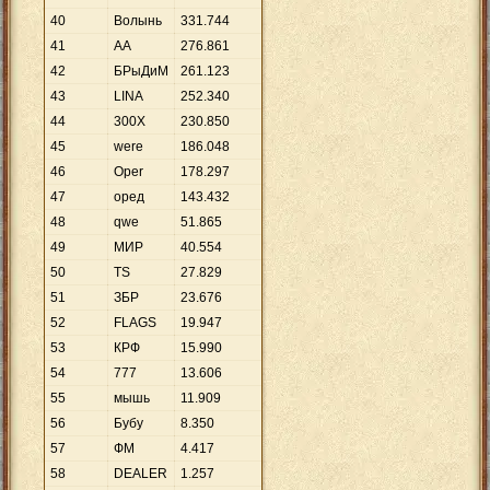
40
Волынь
331
.
744
41
AA
276
.
861
42
БРыДиМ
261
.
123
43
LINA
252
.
340
44
300Х
230
.
850
45
were
186
.
048
46
Oper
178
.
297
47
оред
143
.
432
48
qwe
51
.
865
49
МИР
40
.
554
50
TS
27
.
829
51
ЗБР
23
.
676
52
FLAGS
19
.
947
53
КРФ
15
.
990
54
777
13
.
606
55
мышь
11
.
909
56
Бубу
8
.
350
57
ФМ
4
.
417
58
DEALER
1
.
257